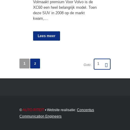
Volmaakt premium Voor Volvo is de
XC60 een heel belangrijk model. Toen
deze SUV in 2008 op de markt
kwam,…
Lees meer
1
2
Goto :
©
AUTO-RITEIT
• Website realisatie:
Concentus
Communication Engineers