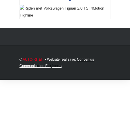
©
AUTO-RITEIT
• Website realisatie:
Concentus
Communication Engineers