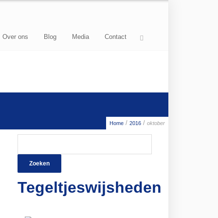
Over ons
Blog
Media
Contact
/
/
Home
2016
oktober
Zoeken
naar:
Tegeltjeswijsheden