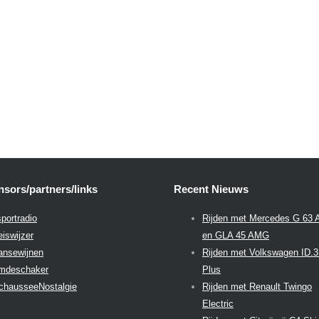
sors/partners/links
Recent Nieuws
portradio
Rijden met Mercedes G 63
eiswijzer
en GLA 45 AMG
aansewijnen
Rijden met Volkswagen ID.
emdeschaker
Plus
chausseeNostalgie
Rijden met Renault Twingo
Electric