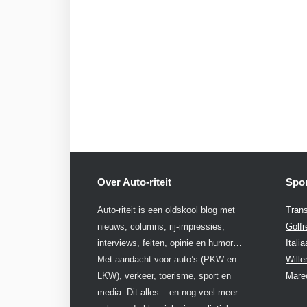
Over Auto-riteit
Spon
Auto-riteit is een oldskool blog met
Trans
nieuws, columns, rij-impressies,
Golfr
interviews, feiten, opinie en humor…
Itali
Met aandacht voor auto’s (PKW en
Will
LKW), verkeer, toerisme, sport en
Mare
media. Dit alles – en nog veel meer –