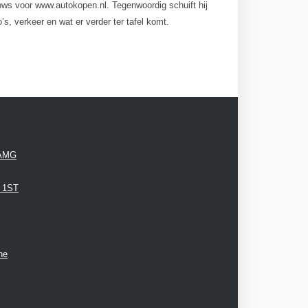
ows voor www.autokopen.nl. Tegenwoordig schuift hij
’s, verkeer en wat er verder ter tafel komt.
 AMG
3 1ST
ne