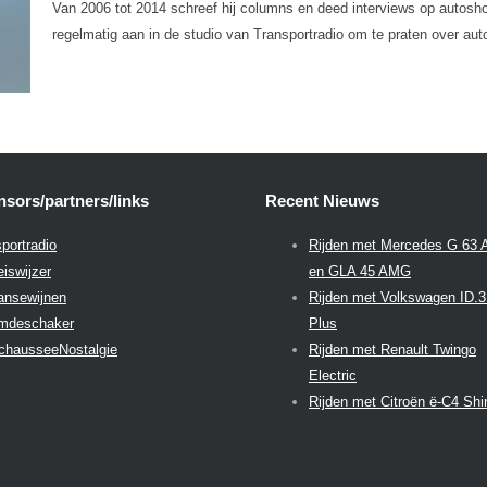
Van 2006 tot 2014 schreef hij columns en deed interviews op autosh
regelmatig aan in de studio van Transportradio om te praten over auto
sors/partners/links
Recent Nieuws
portradio
Rijden met Mercedes G 63
eiswijzer
en GLA 45 AMG
aansewijnen
Rijden met Volkswagen ID.
emdeschaker
Plus
chausseeNostalgie
Rijden met Renault Twingo
Electric
Rijden met Citroën ë-C4 Shi