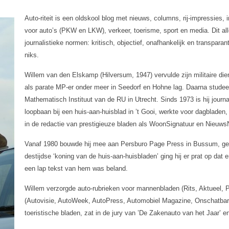
Auto-riteit is een oldskool blog met nieuws, columns, rij-impressies,
voor auto’s (PKW en LKW), verkeer, toerisme, sport en media. Dit al
journalistieke normen: kritisch, objectief, onafhankelijk en transparan
niks.
Willem van den Elskamp (Hilversum, 1947) vervulde zijn militaire dien
als parate MP-er onder meer in Seedorf en Hohne lag. Daarna studee
Mathematisch Instituut van de RU in Utrecht. Sinds 1973 is hij journali
loopbaan bij een huis-aan-huisblad in ’t Gooi, werkte voor dagbladen,
in de redactie van prestigieuze bladen als WoonSignatuur en Nieuws
Vanaf 1980 bouwde hij mee aan Persburo Page Press in Bussum, gespe
destijdse ‘koning van de huis-aan-huisbladen’ ging hij er prat op dat 
een lap tekst van hem was beland.
Willem verzorgde auto-rubrieken voor mannenbladen (Rits, Aktueel
(Autovisie, AutoWeek, AutoPress, Automobiel Magazine, Onschatbare
toeristische bladen, zat in de jury van ’De Zakenauto van het Jaar’ e