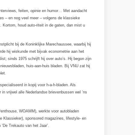
 interviews, feiten, opinie en humor… Met aandacht
les – en nog veel meer – volgens de klassieke
t. Kortom, houd auto-riteit in de gaten, dan mist u
stplicht bij de Koninklijke Marechaussee, waarbij hij
rde hij wiskunde met bijvak econometrie aan het
st; sinds 1975 schrijft hij over auto’s. Hij begon zijn
 nieuwsbladen, huis-aan-huis bladen. Bij VNU zat hij
Net.
cialiseerd in kopij voor h-a-h-bladen. Als
er in vrijwel alle Nederlandse brievenbussen wel ’ns
, Penthouse, WOAMM), werkte voor autobladen
 Klassieker), sponsored magazines, lifestyle- en
n ’De Trekauto van het Jaar’.