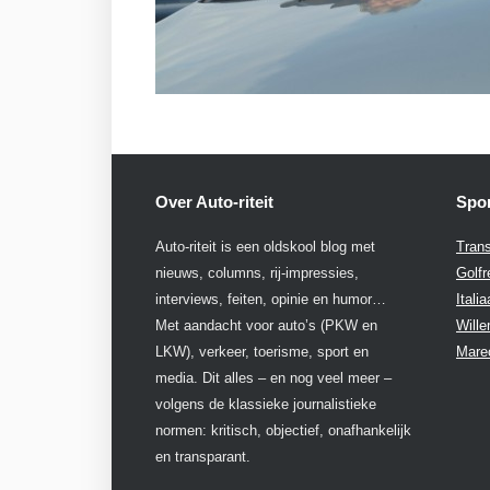
Over Auto-riteit
Spon
Auto-riteit is een oldskool blog met
Trans
nieuws, columns, rij-impressies,
Golfr
interviews, feiten, opinie en humor…
Itali
Met aandacht voor auto’s (PKW en
Will
LKW), verkeer, toerisme, sport en
Mare
media. Dit alles – en nog veel meer –
volgens de klassieke journalistieke
normen: kritisch, objectief, onafhankelijk
en transparant.