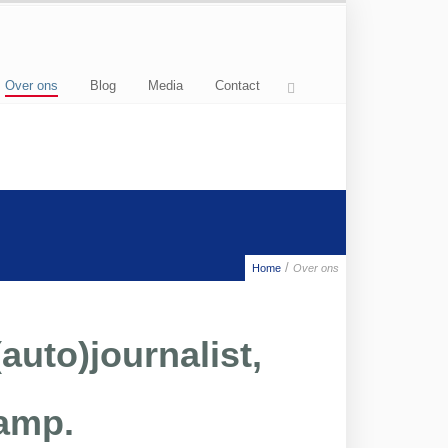
Over ons
Blog
Media
Contact
/
Home
Over ons
auto)journalist,
kamp.