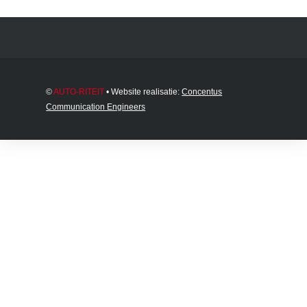
©
AUTO-RITEIT
• Website realisatie:
Concentus
Communication Engineers