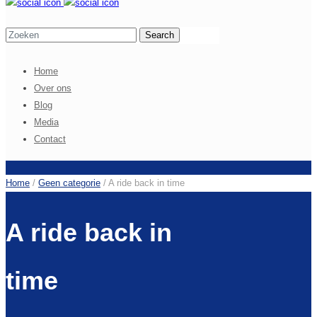
Home
Over ons
Blog
Media
Contact
Home
/
Geen categorie
/
A ride back in time
A ride back in
time