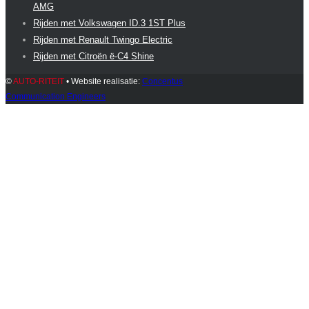
AMG
Rijden met Volkswagen ID.3 1ST Plus
Rijden met Renault Twingo Electric
Rijden met Citroën ë-C4 Shine
©
AUTO-RITEIT
• Website realisatie:
Concentus
Communication Engineers