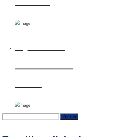
Electric
Rijden met
Citroën ë-C4
Shine
Zoeken
naar: