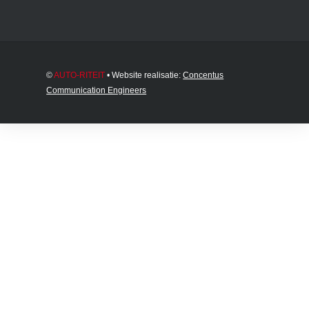
©
AUTO-RITEIT
• Website realisatie:
Concentus
Communication Engineers