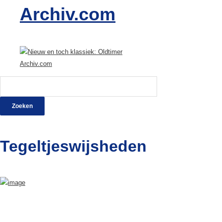
Archiv.com
Zoeken
naar:
Tegeltjeswijsheden