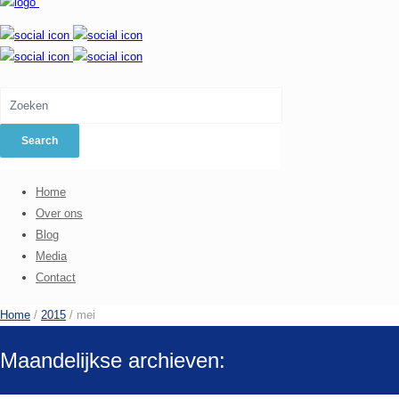
Home
Over ons
Blog
Media
Contact
Home
/
2015
/
mei
Maandelijkse archieven: