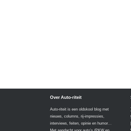
Over Auto-riteit
Auto-riteit is een oldskool blog met
nieuws, columns, rij-impressies,
interviews, feiten, opinie en humor…
Met aandacht voor auto’s (PKW en