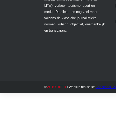
LKW), verkeer, toerisme, sport en
media. Dit alles – en nog veel meer –
volgens de klassieke journalistieke
normen: kritisch, objectief, onafhankelijk
en transparant.
©
AUTO-RITEIT
• Website realisatie:
Concentus Co