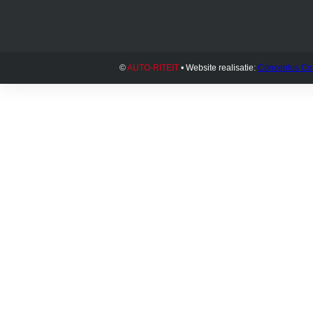
©
AUTO-RITEIT
• Website realisatie:
Concentus Co