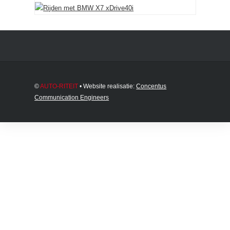
©
AUTO-RITEIT
• Website realisatie:
Concentus
Communication Engineers