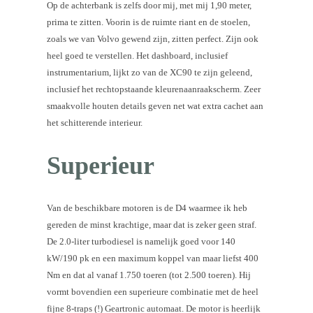
Op de achterbank is zelfs door mij, met mij 1,90 meter,
prima te zitten. Voorin is de ruimte riant en de stoelen,
zoals we van Volvo gewend zijn, zitten perfect. Zijn ook
heel goed te verstellen. Het dashboard, inclusief
instrumentarium, lijkt zo van de XC90 te zijn geleend,
inclusief het rechtopstaande kleurenaanraakscherm. Zeer
smaakvolle houten details geven net wat extra cachet aan
het schitterende interieur.
Superieur
Van de beschikbare motoren is de D4 waarmee ik heb
gereden de minst krachtige, maar dat is zeker geen straf.
De 2.0-liter turbodiesel is namelijk goed voor 140
kW/190 pk en een maximum koppel van maar liefst 400
Nm en dat al vanaf 1.750 toeren (tot 2.500 toeren). Hij
vormt bovendien een superieure combinatie met de heel
fijne 8-traps (!) Geartronic automaat. De motor is heerlijk