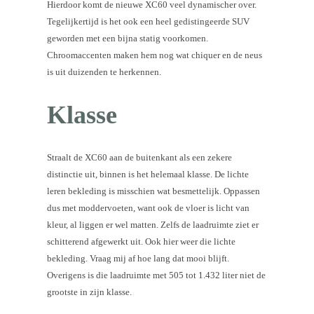
Hierdoor komt de nieuwe XC60 veel dynamischer over.
Tegelijkertijd is het ook een heel gedistingeerde SUV
geworden met een bijna statig voorkomen.
Chroomaccenten maken hem nog wat chiquer en de neus
is uit duizenden te herkennen.
Klasse
Straalt de XC60 aan de buitenkant als een zekere
distinctie uit, binnen is het helemaal klasse. De lichte
leren bekleding is misschien wat besmettelijk. Oppassen
dus met moddervoeten, want ook de vloer is licht van
kleur, al liggen er wel matten. Zelfs de laadruimte ziet er
schitterend afgewerkt uit. Ook hier weer die lichte
bekleding. Vraag mij af hoe lang dat mooi blijft.
Overigens is die laadruimte met 505 tot 1.432 liter niet de
grootste in zijn klasse.