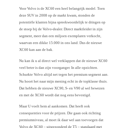
Voor Volvo is de XC60 een heel belangrijk model. Toen
deze SUV in 2008 op de markt kwam, stonden de
potentiële klanten bijna spreekwoordelijk te dringen op
de stoep bij de Volvo-dealer. Direct marktleider in zijn
segment, meer dan een miljoen exemplaren verkocht,
waarvan een dikke 15.000 in ons land. Dus de nieuwe
XC60 kan aan de bak.
Nu kan ik u al direct wel verklappen dat de nieuwe XC60
veel beter is dan zijn voorganger. In alle opzichten.
Schurkte Volvo altijd net tegen het premium segment aan.
Nu hoort het naar mijn mening echt in de topklasse thuis.
Dat hebben de nieuwe XC90, S- en V90 al wel bewezen
en met de XC60 wordt dat nog eens bevestigd.
Maar U voelt hem al aankomen. Dat heeft ook
consequenties voor de prijzen. Die gaan ook richting
premiumniveau, al moet ik daar wel aan toevoegen dat
Volvo de XC60 – uitgezonderd de T5 – standaard met