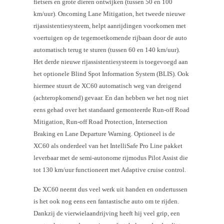
fietsers en grote dieren ontwijken (tussen 50 en 100
km/uur). Oncoming Lane Mitigation, het tweede nieuwe
rijassistentiesysteem, helpt aanrijdingen voorkomen met
voertuigen op de tegemoetkomende rijbaan door de auto
automatisch terug te sturen (tussen 60 en 140 km/uur).
Het derde nieuwe rijassistentiesysteem is toegevoegd aan
het optionele Blind Spot Information System (BLIS). Ook
hiermee stuurt de XC60 automatisch weg van dreigend
(achteropkomend) gevaar. En dan hebben we het nog niet
eens gehad over het standaard gemonteerde Run-off Road
Mitigation, Run-off Road Protection, Intersection
Braking en Lane Departure Warning. Optioneel is de
XC60 als onderdeel van het IntelliSafe Pro Line pakket
leverbaar met de semi-autonome rijmodus Pilot Assist die
tot 130 km/uur functioneert met Adaptive cruise control.
De XC60 neemt dus veel werk uit handen en ondertussen
is het ook nog eens een fantastische auto om te rijden.
Dankzij de vierwielaandrijving heeft hij veel grip, een