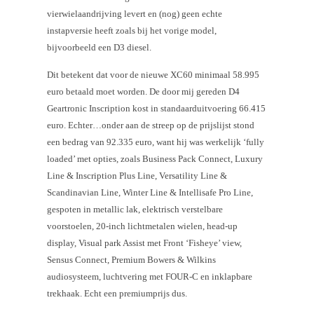
vierwielaandrijving levert en (nog) geen echte
instapversie heeft zoals bij het vorige model,
bijvoorbeeld een D3 diesel.
Dit betekent dat voor de nieuwe XC60 minimaal 58.995
euro betaald moet worden. De door mij gereden D4
Geartronic Inscription kost in standaarduitvoering 66.415
euro. Echter…onder aan de streep op de prijslijst stond
een bedrag van 92.335 euro, want hij was werkelijk ‘fully
loaded’ met opties, zoals Business Pack Connect, Luxury
Line & Inscription Plus Line, Versatility Line &
Scandinavian Line, Winter Line & Intellisafe Pro Line,
gespoten in metallic lak, elektrisch verstelbare
voorstoelen, 20-inch lichtmetalen wielen, head-up
display, Visual park Assist met Front ‘Fisheye’ view,
Sensus Connect, Premium Bowers & Wilkins
audiosysteem, luchtvering met FOUR-C en inklapbare
trekhaak. Echt een premiumprijs dus.