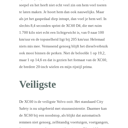
soepel en het heeft niet echt veel zin om hem veel toeren
te laten maken. Je hoort hem dan ook nauwelijks. Maar
als jet het gaspedaal diep intrapt, dan voel je hem wel. In
slechts 8,4 seconden sprint de XC60 D4, die met ruim
1.700 kilo niet echt een lichtgewicht is, van 0 naar 100
km/uur en de topsnelheid ligt bij 205 km/uur. Helemaal
niets mis mee. Verrassend genoeg blijft het dieselverbruik
ook mooi binnen de perken. Niet de beloofde 1 op 19,2,
maar 1 op 14,6 en dat is gezien het formaat van de XC60,
de bredere 20-inch wielen en mijn rijstijl prima.
Veiligste
De XC60 is de veiligste Volvo ooit. Het standaard City
Safety is nu uitgebreid met stuurassistentie. Daarmee kan
de XC60 bij een noodstop, als blijkt dat automatisch
remmen niet genoeg, zelfstandig voertuigen, voetgangers,