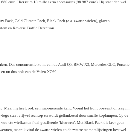
0.680 euro. Hier ruim 18 mille extra accessoires (98.987 euro). Hij staat dan wel
ity Pack, Cold Climate Pack, Black Pack (o.a. zwarte wielen), glazen
tem en Reverse Traffic Detection.
erken. Dus concurrentie komt van de Audi Q5, BMW X3, Mercedes GLC, Porsche
0 en nu dus ook van de Volvo XC60.
hic. Maar hij heeft ook een imponerende kant. Vooral het front boezemt ontzag in.
r-logo staat vrijwel rechtop en wordt geflankeerd door smalle koplampen. Op de
 voorste wielkasten fraai gestileerde ‘kieuwen’. Met Black Pack dit keer geen
 wennen, maar ik vind de zwarte wielen en de zwarte raamomlijstingen best wel