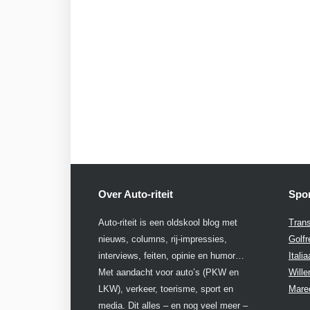
Over Auto-riteit
Spon
Auto-riteit is een oldskool blog met
Trans
nieuws, columns, rij-impressies,
Golfr
interviews, feiten, opinie en humor…
Itali
Met aandacht voor auto’s (PKW en
Will
LKW), verkeer, toerisme, sport en
Mare
media. Dit alles – en nog veel meer –