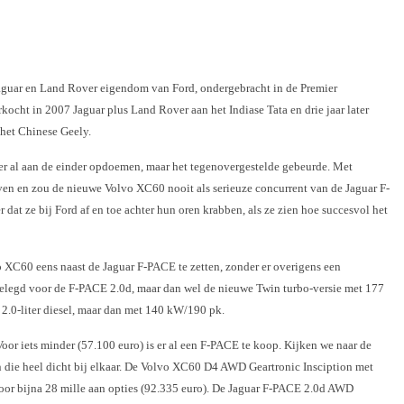
 Jaguar en Land Rover eigendom van Ford, ondergebracht in de Premier
ocht in 2007 Jaguar plus Land Rover aan het Indiase Tata en drie jaar later
het Chinese Geely.
er al aan de einder opdoemen, maar het tegenovergestelde gebeurde. Met
ven en zou de nieuwe Volvo XC60 nooit als serieuze concurrent van de Jaguar F-
at ze bij Ford af en toe achter hun oren krabben, als ze zien hoe succesvol het
 XC60 eens naast de Jaguar F-PACE te zetten, zonder er overigens een
ggelegd voor de F-PACE 2.0d, maar dan wel de nieuwe Twin turbo-versie met 177
.0-liter diesel, maar dan met 140 kW/190 pk.
oor iets minder (57.100 euro) is er al een F-PACE te koop. Kijken we naar de
 die heel dicht bij elkaar. De Volvo XC60 D4 AWD Geartronic Insciption met
voor bijna 28 mille aan opties (92.335 euro). De Jaguar F-PACE 2.0d AWD