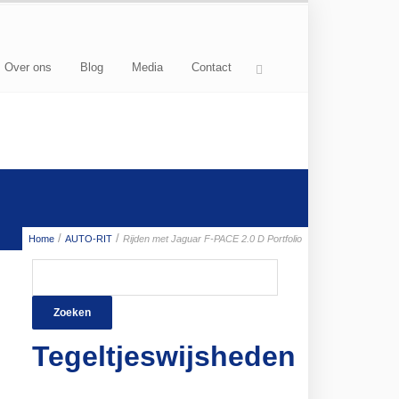
Over ons
Blog
Media
Contact
/
/
Home
AUTO-RIT
Rijden met Jaguar F-PACE 2.0 D Portfolio
Zoeken
naar:
Tegeltjeswijsheden