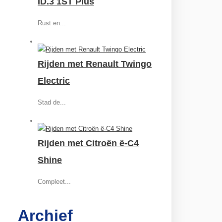
ID.3 1ST Plus
Rust en...
Rijden met Renault Twingo
Electric
Stad de...
Rijden met Citroën ë-C4
Shine
Compleet...
Archief