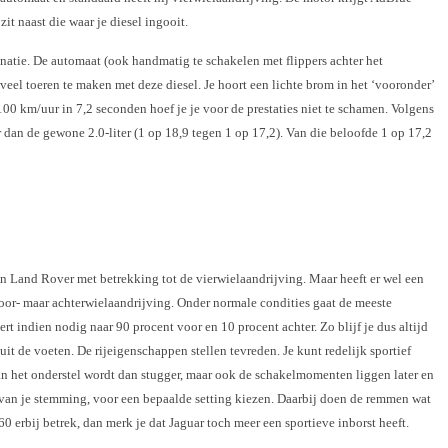
t naast die waar je diesel ingooit.
atie. De automaat (ook handmatig te schakelen met flippers achter het
veel toeren te maken met deze diesel. Je hoort een lichte brom in het ‘vooronder’
00 km/uur in 7,2 seconden hoef je je voor de prestaties niet te schamen. Volgens
r dan de gewone 2.0-liter (1 op 18,9 tegen 1 op 17,2). Van die beloofde 1 op 17,2
n Land Rover met betrekking tot de vierwielaandrijving. Maar heeft er wel een
oor- maar achterwielaandrijving. Onder normale condities gaat de meeste
t indien nodig naar 90 procent voor en 10 procent achter. Zo blijf je dus altijd
uit de voeten. De rijeigenschappen stellen tevreden. Je kunt redelijk sportief
 van het onderstel wordt dan stugger, maar ook de schakelmomenten liggen later en
jk van je stemming, voor een bepaalde setting kiezen. Daarbij doen de remmen wat
0 erbij betrek, dan merk je dat Jaguar toch meer een sportieve inborst heeft.