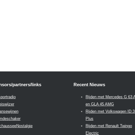
sors/partners/links
Recent Nieuws
portradio
Rijden met Mercedes G 63
eiswijzer
en GLA 45 AMG
aansewijnen
Rijden met Volkswagen ID.
emdeschaker
Plus
chausseeNostalgie
Rijden met Renault Twingo
Electric