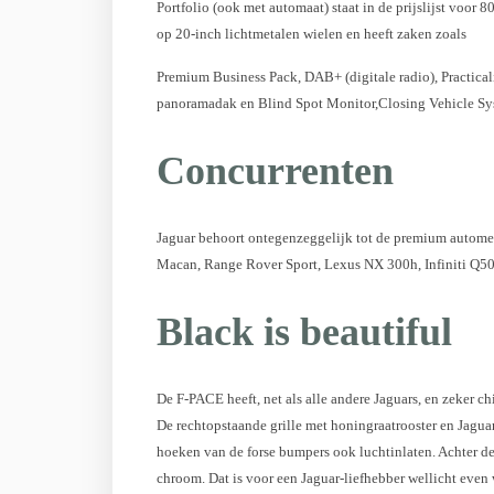
Portfolio (ook met automaat) staat in de prijslijst voor 8
op 20-inch lichtmetalen wielen en heeft zaken zoals
Premium Business Pack, DAB+ (digitale radio), Practical
panoramadak en Blind Spot Monitor,Closing Vehicle Sys
Concurrenten
Jaguar behoort ontegenzeggelijk tot de premium autom
Macan, Range Rover Sport, Lexus NX 300h, Infiniti Q5
Black is beautiful
De F-PACE heeft, net als alle andere Jaguars, en zeker c
De rechtopstaande grille met honingraatrooster en Jagua
hoeken van de forse bumpers ook luchtinlaten. Achter de
chroom. Dat is voor een Jaguar-liefhebber wellicht even