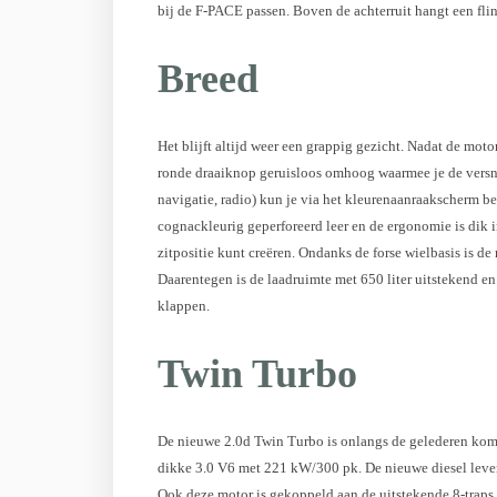
bij de F-PACE passen. Boven de achterruit hangt een flin
Breed
Het blijft altijd weer een grappig gezicht. Nadat de mo
ronde draaiknop geruisloos omhoog waarmee je de versnel
navigatie, radio) kun je via het kleurenaanraakscherm b
cognackleurig geperforeerd leer en de ergonomie is dik in
zitpositie kunt creëren. Ondanks de forse wielbasis is de
Daarentegen is de laadruimte met 650 liter uitstekend en 
klappen.
Twin Turbo
De nieuwe 2.0d Twin Turbo is onlangs de gelederen kome
dikke 3.0 V6 met 221 kW/300 pk. De nieuwe diesel leve
Ook deze motor is gekoppeld aan de uitstekende 8-traps 