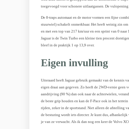
toegevoegd voor schonere uitlaatgassen. De vulopening zi
De 8-traps automaat en de motor vormen een fijne combin
stuurwiel) schakelt onmerkbaar. Het heeft weinig zin om 
en met een top van 217 km/uur en een sprint van 0 naar 1
Jaguar is de Twin Turbo een kleine tien procent dorstige
bleef in de praktijk 1 op 13,9 over.
Eigen invulling
Uiteraard heeft Jaguar gebruik gemaakt van de kennis va
eigen draai aan gegeven. Zo heeft de 2WD-versie geen v
aandrijving (90 %) dan ook naar de achterwielen, verander
de beste grip houden en kan de F-Pace ook in het terrein 
rijden, zeker in de sportstand. Niet alleen de afstelling
de besturing wordt iets directer. Je kunt dus, afhankeli
je van ze verwacht. Als ik dan nog een keer de Volvo XC6