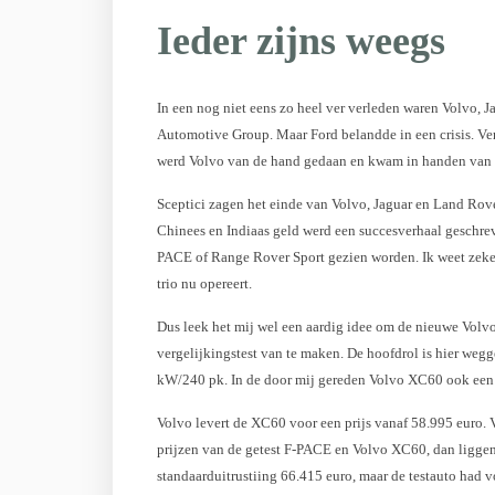
Ieder zijns weegs
In een nog niet eens zo heel ver verleden waren Volvo,
Automotive Group. Maar Ford belandde in een crisis. Verk
werd Volvo van de hand gedaan en kwam in handen van 
Sceptici zagen het einde van Volvo, Jaguar en Land Rov
Chinees en Indiaas geld werd een succesverhaal geschre
PACE of Range Rover Sport gezien worden. Ik weet zeker d
trio nu opereert.
Dus leek het mij wel een aardig idee om de nieuwe Volvo
vergelijkingstest van te maken. De hoofdrol is hier we
kW/240 pk. In de door mij gereden Volvo XC60 ook een 2
Volvo levert de XC60 voor een prijs vanaf 58.995 euro. V
prijzen van de getest F-PACE en Volvo XC60, dan liggen
standaarduitrustiing 66.415 euro, maar de testauto had 