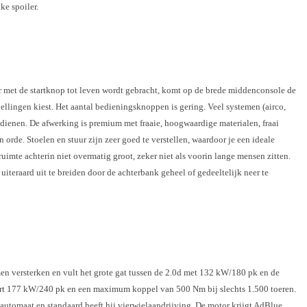
ke spoiler.
tor met de startknop tot leven wordt gebracht, komt op de brede middenconsole de
lingen kiest. Het aantal bedieningsknoppen is gering. Veel systemen (airco,
edienen. De afwerking is premium met fraaie, hoogwaardige materialen, fraai
 orde. Stoelen en stuur zijn zeer goed te verstellen, waardoor je een ideale
 ruimte achterin niet overmatig groot, zeker niet als voorin lange mensen zitten.
uiteraard uit te breiden door de achterbank geheel of gedeeltelijk neer te
n versterken en vult het grote gat tussen de 2.0d met 132 kW/180 pk en de
rt 177 kW/240 pk en een maximum koppel van 500 Nm bij slechts 1.500 toeren.
automaat en standaard heeft hij vierwielaandrijving. De motor krijgt AdBlue