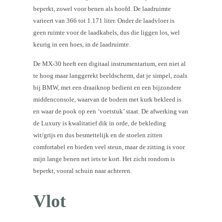
beperkt, zowel voor benen als hoofd. De laadruimte
varieert van 366 tot 1.171 liter. Onder de laadvloer is
geen ruimte voor de laadkabels, dus die liggen los, wel
keurig in een hoes, in de laadruimte.
De MX-30 heeft een digitaal instrumentarium, een niet al
te hoog maar langgerekt beeldscherm, dat je simpel, zoals
bij BMW, met een draaiknop bedient en een bijzondere
middenconsole, waarvan de bodem met kurk bekleed is
en waar de pook op een ‘voetstuk’ staat. De afwerking van
de Luxury is kwalitatief dik in orde, de bekleding
wit/grijs en dus besmettelijk en de stoelen zitten
comfortabel en bieden veel steun, maar de zitting is voor
mijn lange benen net iets te kort. Het zicht rondom is
beperkt, vooral schuin naar achteren.
Vlot