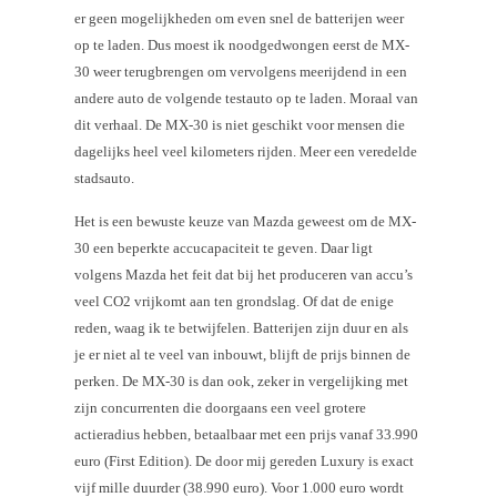
er geen mogelijkheden om even snel de batterijen weer
op te laden. Dus moest ik noodgedwongen eerst de MX-
30 weer terugbrengen om vervolgens meerijdend in een
andere auto de volgende testauto op te laden. Moraal van
dit verhaal. De MX-30 is niet geschikt voor mensen die
dagelijks heel veel kilometers rijden. Meer een veredelde
stadsauto.
Het is een bewuste keuze van Mazda geweest om de MX-
30 een beperkte accucapaciteit te geven. Daar ligt
volgens Mazda het feit dat bij het produceren van accu’s
veel CO2 vrijkomt aan ten grondslag. Of dat de enige
reden, waag ik te betwijfelen. Batterijen zijn duur en als
je er niet al te veel van inbouwt, blijft de prijs binnen de
perken. De MX-30 is dan ook, zeker in vergelijking met
zijn concurrenten die doorgaans een veel grotere
actieradius hebben, betaalbaar met een prijs vanaf 33.990
euro (First Edition). De door mij gereden Luxury is exact
vijf mille duurder (38.990 euro). Voor 1.000 euro wordt