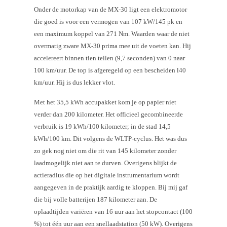
Onder de motorkap van de MX-30 ligt een elektromotor
die goed is voor een vermogen van 107 kW/145 pk en
een maximum koppel van 271 Nm. Waarden waar de niet
overmatig zware MX-30 prima mee uit de voeten kan. Hij
accelereert binnen tien tellen (9,7 seconden) van 0 naar
100 km/uur. De top is afgeregeld op een bescheiden l40
km/uur. Hij is dus lekker vlot.
Met het 35,5 kWh accupakket kom je op papier niet
verder dan 200 kilometer. Het officieel gecombineerde
verbruik is 19 kWh/100 kilometer; in de stad 14,5
kWh/100 km. Dit volgens de WLTP-cyclus. Het was dus
zo gek nog niet om die rit van 145 kilometer zonder
laadmogelijk niet aan te durven. Overigens blijkt de
actieradius die op het digitale instrumentarium wordt
aangegeven in de praktijk aardig te kloppen. Bij mij gaf
die bij volle batterijen 187 kilometer aan. De
oplaadtijden variëren van 16 uur aan het stopcontact (100
%) tot één uur aan een snellaadstation (50 kW). Overigens