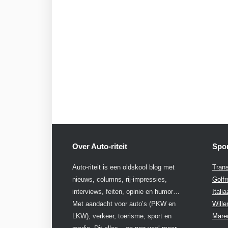
Over Auto-riteit
Spon
Auto-riteit is een oldskool blog met
Trans
nieuws, columns, rij-impressies,
Golfr
interviews, feiten, opinie en humor…
Itali
Met aandacht voor auto’s (PKW en
Will
LKW), verkeer, toerisme, sport en
Mare