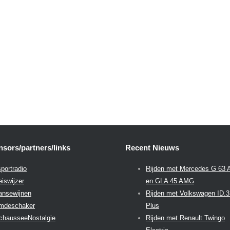
sors/partners/links
Recent Nieuws
portradio
Rijden met Mercedes G 63
eiswijzer
en GLA 45 AMG
aansewijnen
Rijden met Volkswagen ID.
emdeschaker
Plus
chausseeNostalgie
Rijden met Renault Twingo