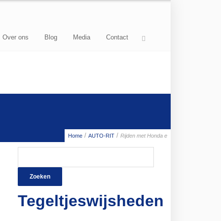
Over ons
Blog
Media
Contact
/
/
Home
AUTO-RIT
Rijden met Honda e
Zoeken
naar:
Tegeltjeswijsheden