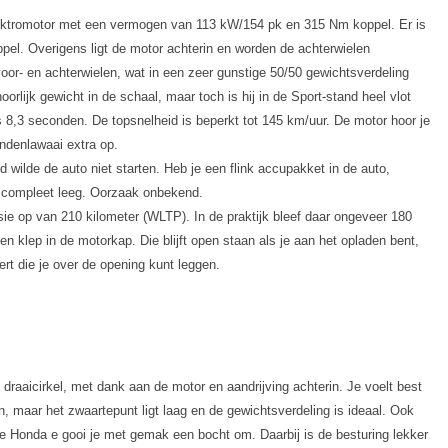
lektromotor met een vermogen van 113 kW/154 pk en 315 Nm koppel. Er is
el. Overigens ligt de motor achterin en worden de achterwielen
or- en achterwielen, wat in een zeer gunstige 50/50 gewichtsverdeling
orlijk gewicht in de schaal, maar toch is hij in de Sport-stand heel vlot
s 8,3 seconden. De topsnelheid is beperkt tot 145 km/uur. De motor hoor je
andenlawaai extra op.
 wilde de auto niet starten. Heb je een flink accupakket in de auto,
s compleet leeg. Oorzaak onbekend.
sie op van 210 kilometer (WLTP). In de praktijk bleef daar ongeveer 180
en klep in de motorkap. Die blijft open staan als je aan het opladen bent,
rt die je over de opening kunt leggen.
draaicirkel, met dank aan de motor en aandrijving achterin. Je voelt best
, maar het zwaartepunt ligt laag en de gewichtsverdeling is ideaal. Ook
de Honda e gooi je met gemak een bocht om. Daarbij is de besturing lekker