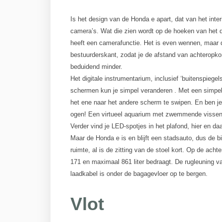
Is het design van de Honda e apart, dat van het inte
camera’s. Wat die zien wordt op de hoeken van het d
heeft een camerafunctie. Het is even wennen, maar d
bestuurderskant, zodat je de afstand van achteropko
beduidend minder.
Het digitale instrumentarium, inclusief ‘buitenspiege
schermen kun je simpel veranderen . Met een simpele
het ene naar het andere scherm te swipen. En ben je
ogen! Een virtueel aquarium met zwemmende vissen, o
Verder vind je LED-spotjes in het plafond, hier en da
Maar de Honda e is en blijft een stadsauto, dus de b
ruimte, al is de zitting van de stoel kort. Op de ach
171 en maximaal 861 liter bedraagt. De rugleuning va
laadkabel is onder de bagagevloer op te bergen.
Vlot