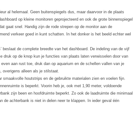
rieur al helemaal. Geen buitenspiegels dus, maar daarvoor in de plaats
ashboard op kleine monitoren geprojecteerd en ook de grote binnenspiegel
at gaat snel. Handig zijn de rode strepen op de monitor aan de
mend verkeer goed in kunt schatten. In het donker is het beeld echter wel
ls’ beslaat de complete breedte van het dashboard. De indeling van de vijf
 druk op de knop kun je functies van plaats laten verwisselen door van
 even aan rust toe, druk dan op aquarium en de schellen vallen van je
verigens alleen als je stilstaat.
ar smaakvolle houtstrips en de gebruikte materialen zien en voelen fijn.
innenruimte is beperkt. Voorin heb je, ook met 1,90 meter, voldoende
terbank zijn been en hoofdruimte beperkt. Zo ook de laadruimte die minimaal
n de achterbank is niet in delen neer te klappen. In ieder geval één