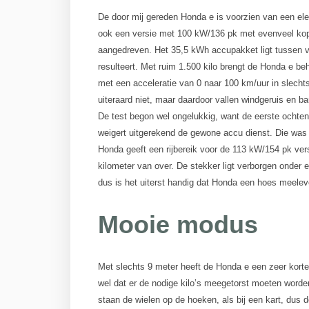
De door mij gereden Honda e is voorzien van een e
ook een versie met 100 kW/136 pk met evenveel kopp
aangedreven. Het 35,5 kWh accupakket ligt tussen vo
resulteert. Met ruim 1.500 kilo brengt de Honda e beho
met een acceleratie van 0 naar 100 km/uur in slecht
uiteraard niet, maar daardoor vallen windgeruis en b
De test begon wel ongelukkig, want de eerste ochtend
weigert uitgerekend de gewone accu dienst. Die wa
Honda geeft een rijbereik voor de 113 kW/154 pk ver
kilometer van over. De stekker ligt verborgen onder e
dus is het uiterst handig dat Honda een hoes meeleve
Mooie modus
Met slechts 9 meter heeft de Honda e een zeer korte 
wel dat er de nodige kilo’s meegetorst moeten worden
staan de wielen op de hoeken, als bij een kart, dus 