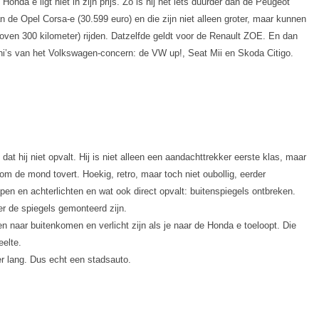
nda e ligt niet in zijn prijs. Zo is hij net iets duurder dan de Peugeot
n de Opel Corsa-e (30.599 euro) en die zijn niet alleen groter, maar kunnen
ven 300 kilometer) rijden. Datzelfde geldt voor de Renault ZOE. En dan
mini’s van het Volkswagen-concern: de VW up!, Seat Mii en Skoda Citigo.
at hij niet opvalt. Hij is niet alleen een aandachttrekker eerste klas, maar
 om de mond tovert. Hoekig, retro, maar toch niet oubollig, eerder
en en achterlichten en wat ook direct opvalt: buitenspiegels ontbreken.
er de spiegels gemonteerd zijn.
en naar buitenkomen en verlicht zijn als je naar de Honda e toeloopt. Die
eelte.
r lang. Dus echt een stadsauto.