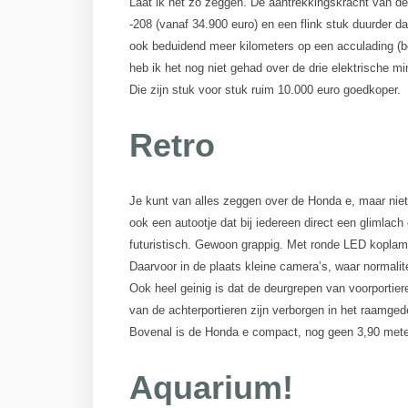
Laat ik het zo zeggen. De aantrekkingskracht van de Ho
-208 (vanaf 34.900 euro) en een flink stuk duurder da
ook beduidend meer kilometers op een acculading (bo
heb ik het nog niet gehad over de drie elektrische 
Die zijn stuk voor stuk ruim 10.000 euro goedkoper.
Retro
Je kunt van alles zeggen over de Honda e, maar niet d
ook een autootje dat bij iedereen direct een glimlach
futuristisch. Gewoon grappig. Met ronde LED koplamp
Daarvoor in de plaats kleine camera’s, waar normalit
Ook heel geinig is dat de deurgrepen van voorportier
van de achterportieren zijn verborgen in het raamged
Bovenal is de Honda e compact, nog geen 3,90 mete
Aquarium!