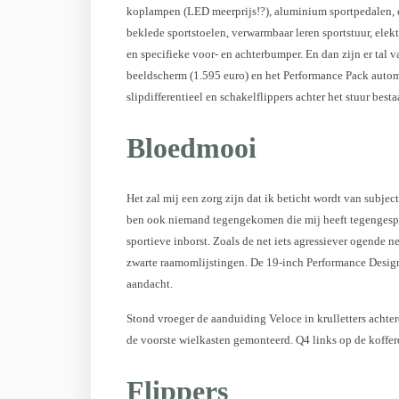
koplampen (LED meerprijs!?), aluminium sportpedalen, d
beklede sportstoelen, verwarmbaar leren sportstuur, elek
en specifieke voor- en achterbumper. En dan zijn er tal 
beeldscherm (1.595 euro) en het Performance Pack automa
slipdifferentieel en schakelflippers achter het stuur besta
Bloedmooi
Het zal mij een zorg zijn dat ik beticht wordt van subjec
ben ook niemand tegengekomen die mij heeft tegengespro
sportieve inborst. Zoals de net iets agressiever ogende n
zwarte raamomlijstingen. De 19-inch Performance Design
aandacht.
Stond vroeger de aanduiding Veloce in krulletters achter
de voorste wielkasten gemonteerd. Q4 links op de kofferd
Flippers