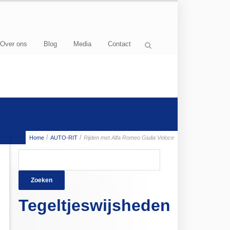
Over ons
Blog
Media
Contact
/
/
Home
AUTO-RIT
Rijden met Alfa Romeo Giulia Veloce
Zoeken
naar:
Tegeltjeswijsheden