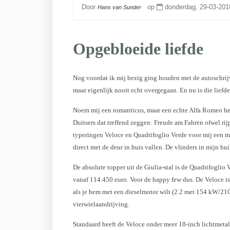
Door
op
donderdag, 29-03-201
Hans van Sunder
Opgebloeide liefde
Nog voordat ik mij bezig ging houden met de autoschrijver
maar eigenlijk nooit echt overgegaan. En nu is die lief
Noem mij een romanticus, maar een echte Alfa Romeo heb
Duitsers dat treffend zeggen: Freude am Fahren ofwel rij
typeringen Veloce en Quadrifoglio Verde voor mij een ma
direct met de deur in huis vallen. De vlinders in mijn bui
De absolute topper uit de Giulia-stal is de Quadrifoglio
vanaf 114.450 euro. Voor de happy few dus. De Veloce is
als je hem met een dieselmotor wilt (2.2 met 154 kW/21
vierwielaandrijving.
Standaard heeft de Veloce onder meer 18-inch lichtmetal