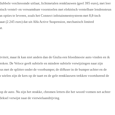
ubbele verchroomde uitlaat, lichtmetalen remklauwen (geel 395 euro), met leer
trisch verstel- en verwarmbare voorstoelen met elektrisch verstelbare lendensteun
van opties te leveren, zoals het Connect infotainmentsysteem met 8,8-inch
at (2.245 euro) dat uit Alfa Active Suspension, mechanisch limited
at.
tiviteit, maar ik kan niet anders dan de Giulia een bloedmooie auto vinden en ik
ken. De Veloce geeft subtiele en mindere subtiele verwijzingen naar zijn
eus met de splitter onder de voorbumper, de diffuser in de bumper achter en de
 wielen zijn de kers op de taart en de gele remklauwen trekken voortdurend de
op de auto. Nu zijn het strakke, chromen letters die het woord vormen net achter
eksel verwijst naar de vierwielaandrijving.