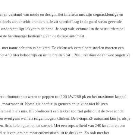
el en verstand van mode en design. Het interieur met zijn cognackleurige en
ksels ziet er schitterende uit. Je zit sportief laag in de goed steun gevende
 onderkant ligt lekker in de hand. Je oogt valt, eenmaal in de bestuurderstoel
oor de handmatige bediening van de 8-traps automaat.
e. met name achterin is het krap. De elektrisch verstelbare stoelen moeten een
et 450 liter behoorlijk en uit te breiden tot 1.200 liter door de in twee ongelijke
inder turbomotor op weten te peppen tot 206 kW/280 pk en het maximum koppel
maar vooruit. Nostalgie heeft zijn grenzen en je kunt niet blijven
lemaal niets mis. Hij produceert een lekker sportief geluid uit de twee ronde
 zou overigens wel iets ruiger mogen klinken. De 8-traps ZF automaat kun je, als je
ienen. Schakelen gaat rap en soepel. Met een topsnelheid van 240 km/uur en een
d te leven, om het maar eufemistisch uit te drukken. Zo ook met het