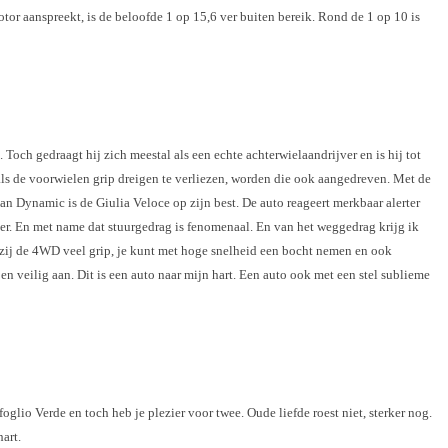
otor aanspreekt, is de beloofde 1 op 15,6 ver buiten bereik. Rond de 1 op 10 is
 Toch gedraagt hij zich meestal als een echte achterwielaandrijver en is hij tot
s als de voorwielen grip dreigen te verliezen, worden die ook aangedreven. Met de
n Dynamic is de Giulia Veloce op zijn best. De auto reageert merkbaar alerter
kker. En met name dat stuurgedrag is fenomenaal. En van het weggedrag krijg ik
kzij de 4WD veel grip, je kunt met hoge snelheid een bocht nemen en ook
en veilig aan. Dit is een auto naar mijn hart. Een auto ook met een stel sublieme
glio Verde en toch heb je plezier voor twee. Oude liefde roest niet, sterker nog.
art.