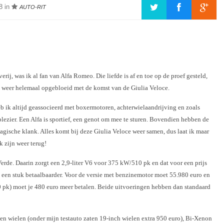
8 in
AUTO-RIT
ij, was ik al fan van Alfa Romeo. Die liefde is af en toe op de proef gesteld,
de weer helemaal opgebloeid met de komst van de Giulia Veloce.
 ik altijd geassocieerd met boxermotoren, achterwielaandrijving en zoals
plezier. Een Alfa is sportief, een genot om mee te sturen. Bovendien hebben de
gische klank. Alles komt bij deze Giulia Veloce weer samen, dus laat ik maar
k zijn weer terug!
 Verde. Daarin zorgt een 2,9-liter V6 voor 375 kW/510 pk en dat voor een prijs
 een stuk betaalbaarder. Voor de versie met benzinemotor moet 55.980 euro en
0 pk) moet je 480 euro meer betalen. Beide uitvoeringen hebben dan standaard
en wielen (onder mijn testauto zaten 19-inch wielen extra 950 euro), Bi-Xenon