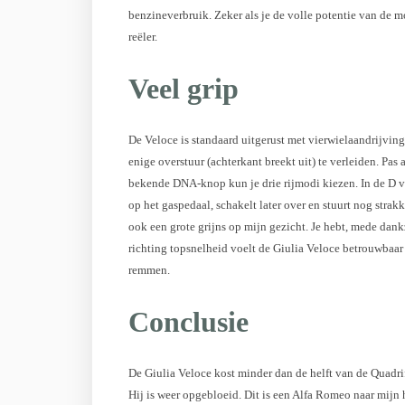
benzineverbruik. Zeker als je de volle potentie van de m
reëler.
Veel grip
De Veloce is standaard uitgerust met vierwielaandrijving.
enige overstuur (achterkant breekt uit) te verleiden. Pa
bekende DNA-knop kun je drie rijmodi kiezen. In de D va
op het gaspedaal, schakelt later over en stuurt nog stra
ook een grote grijns op mijn gezicht. Je hebt, mede dan
richting topsnelheid voelt de Giulia Veloce betrouwbaar 
remmen.
Conclusie
De Giulia Veloce kost minder dan de helft van de Quadrifo
Hij is weer opgebloeid. Dit is een Alfa Romeo naar mijn h