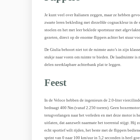
Je kunt veel over Italianen zeggen, maar ze hebben gevo
zwarte leren bekleding met diezelfde cognackleur in de sti
stoelen en het met leer beklede sportstuur met afgevlakte
gezeten, direct op de enorme flippers achter het stuur v
De Giulia behoort niet tot de ruimste auto’s in zijn klass
stukje naar voren om ruimte te bieden. De laadruimte is m
delen neerklapbare achterbank plat te leggen.
Feest
In de Veloce hebben de ingenieurs de 2.0-liter viercil
bedraagt 400 Nm (vanaf 2.250 toeren). Geen boxermotor , 
terugverlangen naar het verleden en met deze motor is he
uitlaten, dat aanzwelt naarmate het toerental stijgt. Hij
echt sportief wilt rijden, het beste met de flippers bed
sprint van 0 naar 100 km/uur in 5,2 seconden is heel goe