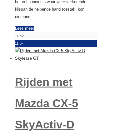
het in financieel zwaar weer verkerende
Nissan de helpende hand toestak, kon
niemand…
Lees meer
11
okt
11
okt
Rijden met
Mazda CX-5
SkyActiv-D