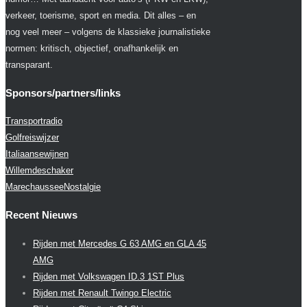
verkeer, toerisme, sport en media. Dit alles – en
nog veel meer – volgens de klassieke journalistieke
normen: kritisch, objectief, onafhankelijk en
transparant.
Sponsors/partners/links
Transportradio
Golfreiswijzer
Italiaansewijnen
Willemdeschaker
MarechausseeNostalgie
Recent Nieuws
Rijden met Mercedes G 63 AMG en GLA 45
AMG
Rijden met Volkswagen ID.3 1ST Plus
Rijden met Renault Twingo Electric