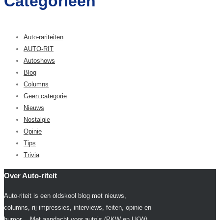
Categorieën
Auto-rariteiten
AUTO-RIT
Autoshows
Blog
Columns
Geen categorie
Nieuws
Nostalgie
Opinie
Tips
Trivia
Over Auto-riteit
Auto-riteit is een oldskool blog met nieuws,
columns, rij-impressies, interviews, feiten, opinie en
humor… Met aandacht voor auto’s (PKW en LKW),