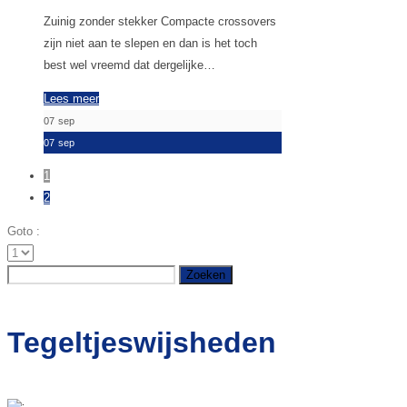
Zuinig zonder stekker Compacte crossovers
zijn niet aan te slepen en dan is het toch
best wel vreemd dat dergelijke…
Lees meer
07
sep
07
sep
1
2
Goto :
Zoeken
naar:
Tegeltjeswijsheden