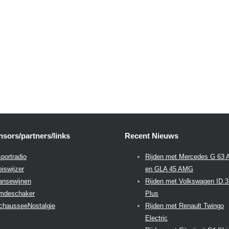
sors/partners/links
Recent Nieuws
portradio
Rijden met Mercedes G 63
eiswijzer
en GLA 45 AMG
aansewijnen
Rijden met Volkswagen ID.
emdeschaker
Plus
chausseeNostalgie
Rijden met Renault Twingo
Electric