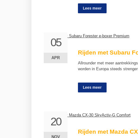
Lees meer
05
05
Rijden met Subaru F
APR
APR
Allrounder met meer aantrekkings
worden in Europa steeds strenge
Lees meer
20
20
Rijden met Mazda CX
NOV
NOV