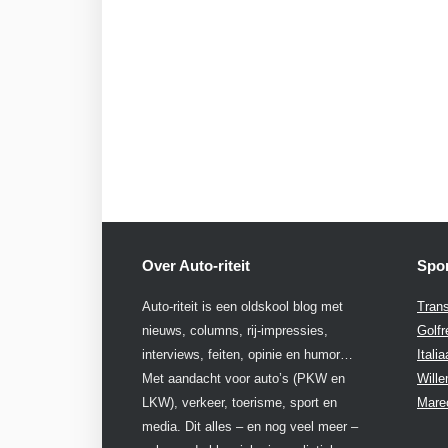
Over Auto-riteit
Spon
Auto-riteit is een oldskool blog met
Trans
nieuws, columns, rij-impressies,
Golfr
interviews, feiten, opinie en humor…
Itali
Met aandacht voor auto’s (PKW en
Will
LKW), verkeer, toerisme, sport en
Mare
media. Dit alles – en nog veel meer –