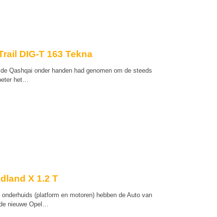
Trail DIG-T 163 Tekna
n de Qashqai onder handen had genomen om de steeds
beter het…
dland X 1.2 T
onderhuids (platform en motoren) hebben de Auto van
 de nieuwe Opel…