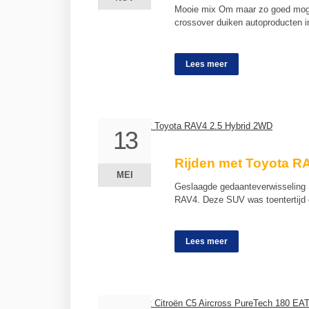
Mooie mix Om maar zo goed mogeli
crossover duiken autoproducten 
Lees meer
13
13
Rijden met Toyota R
MEI
MEI
Geslaagde gedaanteverwisseling P
RAV4. Deze SUV was toentertijd 
Lees meer