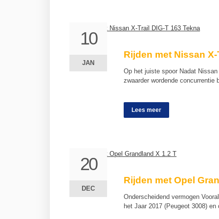
10
10
Rijden met Nissan X-
JAN
JAN
Op het juiste spoor Nadat Nissa
zwaarder wordende concurrentie 
Lees meer
20
20
Rijden met Opel Gran
DEC
DEC
Onderscheidend vermogen Vooral 
het Jaar 2017 (Peugeot 3008) en