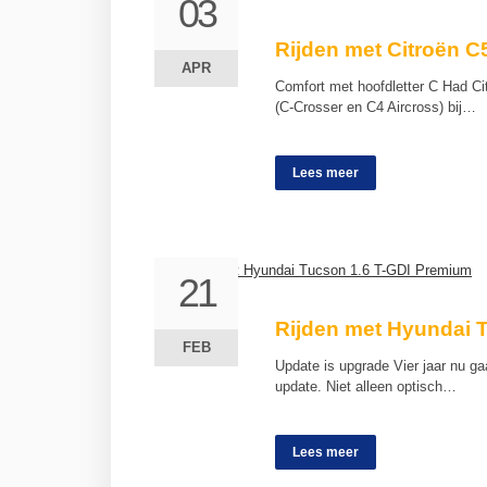
03
03
Rijden met Citroën C
APR
APR
Comfort met hoofdletter C Had Cit
(C-Crosser en C4 Aircross) bij…
Lees meer
21
21
Rijden met Hyundai 
FEB
FEB
Update is upgrade Vier jaar nu g
update. Niet alleen optisch…
Lees meer