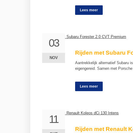
Lees meer
03
03
Rijden met Subaru F
NOV
NOV
Aantrekkelijk alternatief Subaru 
eigengereid. Samen met Porsche 
Lees meer
11
11
Rijden met Renault K