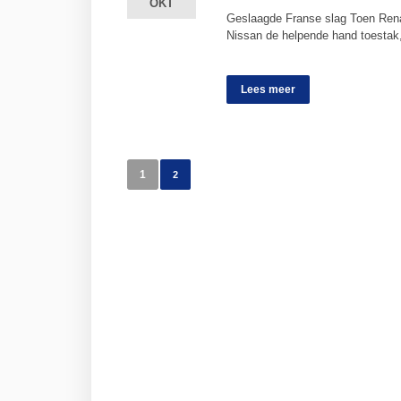
OKT
OKT
Geslaagde Franse slag Toen Renau
Nissan de helpende hand toesta
Lees meer
1
2