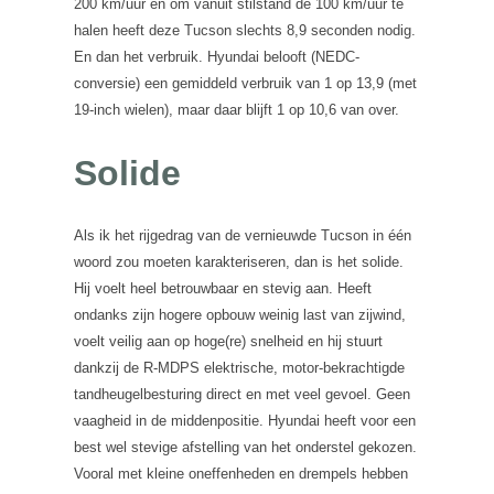
200 km/uur en om vanuit stilstand de 100 km/uur te
halen heeft deze Tucson slechts 8,9 seconden nodig.
En dan het verbruik. Hyundai belooft (NEDC-
conversie) een gemiddeld verbruik van 1 op 13,9 (met
19-inch wielen), maar daar blijft 1 op 10,6 van over.
Solide
Als ik het rijgedrag van de vernieuwde Tucson in één
woord zou moeten karakteriseren, dan is het solide.
Hij voelt heel betrouwbaar en stevig aan. Heeft
ondanks zijn hogere opbouw weinig last van zijwind,
voelt veilig aan op hoge(re) snelheid en hij stuurt
dankzij de R-MDPS elektrische, motor-bekrachtigde
tandheugelbesturing direct en met veel gevoel. Geen
vaagheid in de middenpositie. Hyundai heeft voor een
best wel stevige afstelling van het onderstel gekozen.
Vooral met kleine oneffenheden en drempels hebben