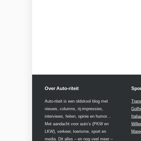
Over Auto-riteit
Spon
Auto-riteit is een oldskool blog met
Trans
nieuws, columns, rij-impressies,
Golfr
interviews, feiten, opinie en humor…
Itali
Met aandacht voor auto’s (PKW en
Will
LKW), verkeer, toerisme, sport en
Mare
media. Dit alles – en nog veel meer –