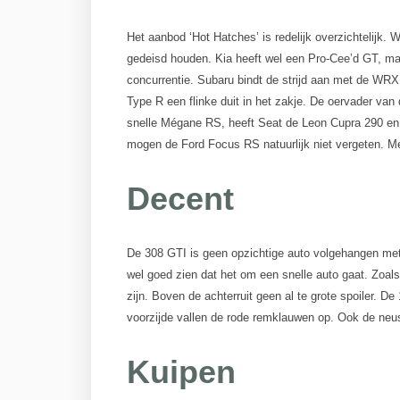
Het aanbod ‘Hot Hatches’ is redelijk overzichtelijk.
gedeisd houden. Kia heeft wel een Pro-Cee’d GT, maa
concurrentie. Subaru bindt de strijd aan met de WR
Type R een flinke duit in het zakje. De oervader van
snelle Mégane RS, heeft Seat de Leon Cupra 290 en
mogen de Ford Focus RS natuurlijk niet vergeten. Met
Decent
De 308 GTI is geen opzichtige auto volgehangen met 
wel goed zien dat het om een snelle auto gaat. Zoal
zijn. Boven de achterruit geen al te grote spoiler. De
voorzijde vallen de rode remklauwen op. Ook de neus 
Kuipen