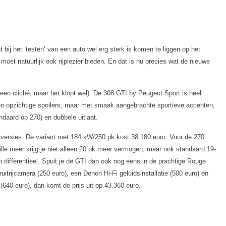
bij het ’testen’ van een auto wel erg sterk is komen te liggen op het
moet natuurlijk ook rijplezier bieden. En dat is nu precies wat de nieuwe
s een cliché, maar het klopt wel). De 308 GTI by Peugeot Sport is heel
een opzichtige spoilers, maar met smaak aangebrachte sportieve accenten,
ndaard op 270) en dubbele uitlaat.
 versies. De variant met 184 kW/250 pk kost 38.180 euro. Voor de 270
lle meer krijg je niet alleen 20 pk meer vermogen, maar ook standaard 19-
n differentieel. Spuit je de GTI dan ook nog eens in de prachtige Rouge
uitrijcamera (250 euro), een Denon Hi-Fi geluidsinstallatie (500 euro) en
640 euro), dan komt de prijs uit op 43.360 euro.