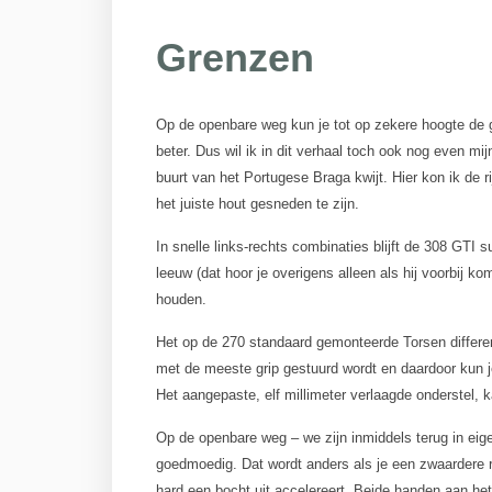
Grenzen
Op de openbare weg kun je tot op zekere hoogte de g
beter. Dus wil ik in dit verhaal toch ook nog even mi
buurt van het Portugese Braga kwijt. Hier kon ik de ri
het juiste hout gesneden te zijn.
In snelle links-rechts combinaties blijft de 308 GTI s
leeuw (dat hoor je overigens alleen als hij voorbij k
houden.
Het op de 270 standaard gemonteerde Torsen different
met de meeste grip gestuurd wordt en daardoor kun je
Het aangepaste, elf millimeter verlaagde onderstel, 
Op de openbare weg – we zijn inmiddels terug in eigen
goedmoedig. Dat wordt anders als je een zwaardere re
hard een bocht uit accelereert. Beide handen aan het