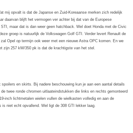
 Wat mij opvalt is dat de Japanse en Zuid-Koreaanse merken zich redelijk
r daarvan blijft het vermogen ver achter bij dat van de Europese
X STI, maar dat is dan weer geen hatchback. Wel doet Honda met de Civic
 deze groep is natuurlijk de Volkswagen Golf GTI. Verder levert Renault de
 zal Opel op termijn ook weer met een nieuwe Astra OPC komen. En we
 zijn 257 kW/350 pk is dat de krachtigste van het stel.
spoilers en skirts. Bij nadere beschouwing kun je aan een aantal details
s de twee ronde chromen uitlaateindstukken die links en rechts gemonteerd
 19-inch lichtmetalen wielen vullen de wielkasten volledig en aan de
is niet echt opvallend. Wel ligt de 308 GTI lekker laag.