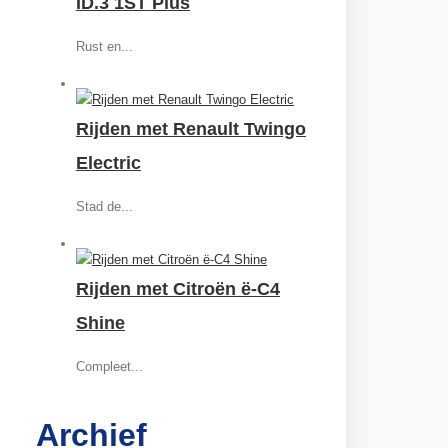
ID.3 1ST Plus
Rust en...
Rijden met Renault Twingo
Electric
Stad de...
Rijden met Citroën ë-C4
Shine
Compleet...
Archief