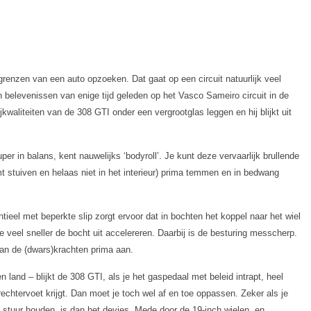
renzen van een auto opzoeken. Dat gaat op een circuit natuurlijk veel
jn belevenissen van enige tijd geleden op het Vasco Sameiro circuit in de
jkwaliteiten van de 308 GTI onder een vergrootglas leggen en hij blijkt uit
uper in balans, kent nauwelijks ‘bodyroll’. Je kunt deze vervaarlijk brullende
omt stuiven en helaas niet in het interieur) prima temmen en in bedwang
ieel met beperkte slip zorgt ervoor dat in bochten het koppel naar het wiel
 veel sneller de bocht uit accelereren. Daarbij is de besturing messcherp.
kan de (dwars)krachten prima aan.
 land – blijkt de 308 GTI, als je het gaspedaal met beleid intrapt, heel
chtervoet krijgt. Dan moet je toch wel af en toe oppassen. Zeker als je
 stuur houden, is dan het devies. Mede door de 19-inch wielen, en