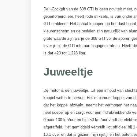
De i-Cockpit van de 308 GTI is geen noviteit meer, ne
geperforeerd leer, heeft rode stiksels, is van onder 
GTI-embleem. Het aantal knoppen op het dashboard 
kleurenscherm en de pedalen zijn natuurlijk van alum
grote waarde zijn als je de 308 GTI vol de sporen gee
lever je bij de GTI iets aan bagageruimte in. Heeft de
is dat 420 tot 1.228 liter.
Juweeltje
De motor is een juweeltje. Uit een inhoud van slech
koppel weten te persen. Het maximum koppel van de 2
dat het koppel afzwakt, neemt het vermogen het naadl
heel soepel op en zorgt voor een indrukwekkende vers
0 naar 100 km/uur en bij 250 km/uur vindt de elektr
afgeraffeld. Het gemiddeld verbruik ligt officieel bij 1 
13,1 over en dat is gezien mijn rijstijl en het potent