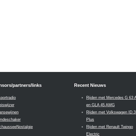
sors/partners/links
Recent Nieuws
portradio
Rijden met Mercedes G 63
eiswijzer
en GLA 45 AMG
aansewijnen
Rijden met Volkswagen ID.
emdeschaker
Plus
chausseeNostalgie
Rijden met Renault Twingo
Electric