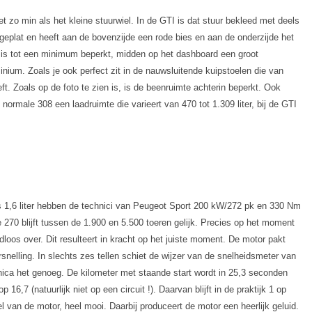
t zo min als het kleine stuurwiel. In de GTI is dat stuur bekleed met deels
afgeplat en heeft aan de bovenzijde een rode bies en aan de onderzijde het
is tot een minimum beperkt, midden op het dashboard een groot
inium. Zoals je ook perfect zit in de nauwsluitende kuipstoelen die van
ft. Zoals op de foto te zien is, is de beenruimte achterin beperkt. Ook
 normale 308 een laadruimte die varieert van 470 tot 1.309 liter, bij de GTI
ts 1,6 liter hebben de technici van Peugeot Sport 200 kW/272 pk en 330 Nm
70 blijft tussen de 1.900 en 5.500 toeren gelijk. Precies op het moment
oos over. Dit resulteert in kracht op het juiste moment. De motor pakt
nelling. In slechts zes tellen schiet de wijzer van de snelheidsmeter van
onica het genoeg. De kilometer met staande start wordt in 25,3 seconden
op 16,7 (natuurlijk niet op een circuit !). Daarvan blijft in de praktijk 1 op
ieel van de motor, heel mooi. Daarbij produceert de motor een heerlijk geluid.