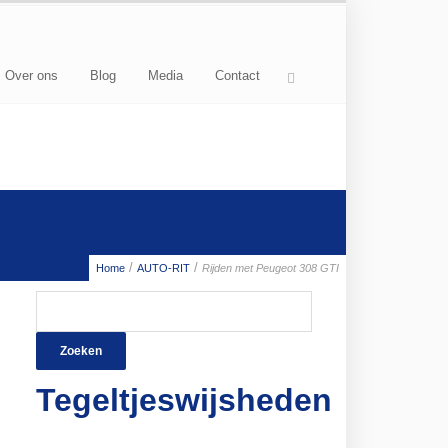
Over ons
Blog
Media
Contact
/
/
Home
AUTO-RIT
Rijden met Peugeot 308 GTI
Zoeken
naar:
Tegeltjeswijsheden