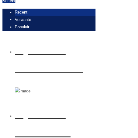
Sorteer
Recent
Verwante
Populair
Rijden met
Suzuki Across
Rijden met
Mazda CX-5