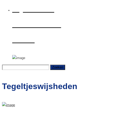
Rijden met
Citroën ë-C4
Shine
Zoeken
naar:
Tegeltjeswijsheden