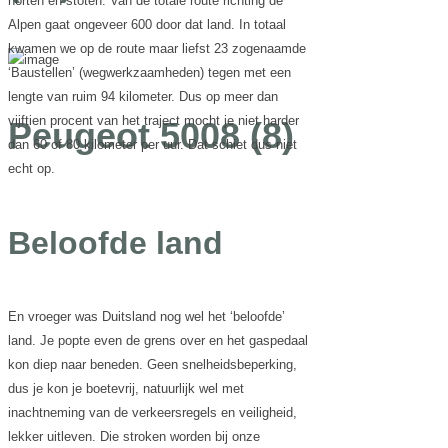
horten en stoten. Van de totale route richting de
Alpen gaat ongeveer 600 door dat land. In totaal
kwamen we op de route maar liefst 23 zogenaamde
‘Baustellen’ (wegwerkzaamheden) tegen met een
lengte van ruim 94 kilometer. Dus op meer dan
vijftien procent van het traject mocht je niet harder
Peugeot 5008 (8)
dan 60 of 80 kilometer per uur. Dat schiet dus niet
echt op.
Beloofde land
En vroeger was Duitsland nog wel het ‘beloofde’
land. Je popte even de grens over en het gaspedaal
kon diep naar beneden. Geen snelheidsbeperking,
dus je kon je boetevrij, natuurlijk wel met
inachtneming van de verkeersregels en veiligheid,
lekker uitleven. Die stroken worden bij onze