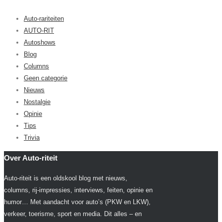
Auto-rariteiten
AUTO-RIT
Autoshows
Blog
Columns
Geen categorie
Nieuws
Nostalgie
Opinie
Tips
Trivia
Over Auto-riteit
Auto-riteit is een oldskool blog met nieuws,
columns, rij-impressies, interviews, feiten, opinie en
humor… Met aandacht voor auto’s (PKW en LKW),
verkeer, toerisme, sport en media. Dit alles – en