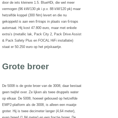
door de iets kleinere 1.5. BlueHDi, die wel meer
vermogen (96 kW/130 pk i.p.v. 88 kW/120 pk) maar
hetzelfde koppel (300 Nm) levert en die nu
gekoppeld is aan een 8-traps in plaats van 6-traps
automaat. Hij kost 47.800 euro, maar met enkele
extra’s (metallic lak, Pack City 2, Pack Drive Assist
& Pack Safety Plus en FOCAL HiFi installatie)
staat er 50.250 euro op het prijskaartje.
Grote broer
De 5008 is de grote broer van de 3008, daar bestaat
geen twijfel over. Ze lijken als twee druppels water
op elkaar. De 5008, hoewel gebouwd op hetzelfde
EMP2-platform als de 3008, is alleen een maatje
groter. Hij is twee decimeter langer (4,64 meter),
even breed (1,84 meter) en een fractie hoger. De