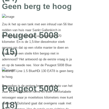
Geen berg te hoog
Zou ik het op een tank met een inhoud van 56 liter
redden van huis naar Sankt Gallenkirch in
Peugeot 5008
Oostenrijk. Een afstand van ongeveer 870
kilometer. En is de 1,5-liter dieselmotor sterk
genoeg om dat op een vlotte manier te doen en
(15)
komt hij op een steile klim bergop niet in
ademnood? Het antwoord op de eerste vraag is ja
en op de tweede nee. Voor de Peugeot 5008 Blue
Lease GT-Line 1.5 BlueHDi 130 EAT8 is geen berg
te hoog.
Peugeot 5008
Bovendien is de grotere broer van de Auto van het
Jaar 2017 een uiterst ruime en zeer comfortabele
reiswagen waar je moeiteloos kilometers mee kunt
(18)
maken. In Duitsland gaat dat overigens vaak met