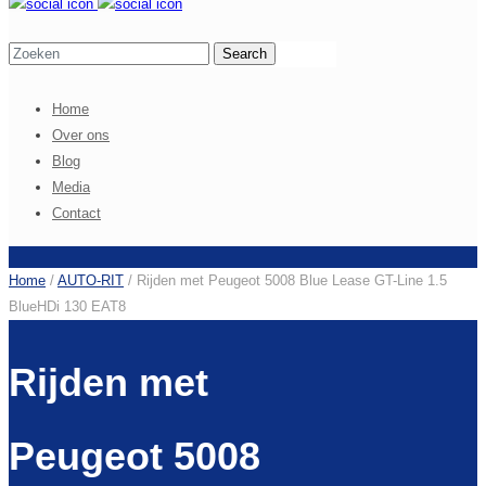
Home
Over ons
Blog
Media
Contact
Home
/
AUTO-RIT
/
Rijden met Peugeot 5008 Blue Lease GT-Line 1.5
BlueHDi 130 EAT8
Rijden met
Peugeot 5008