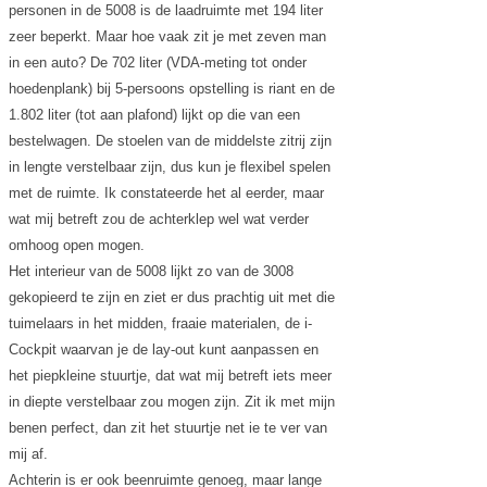
personen in de 5008 is de laadruimte met 194 liter
zeer beperkt. Maar hoe vaak zit je met zeven man
in een auto? De 702 liter (VDA-meting tot onder
hoedenplank) bij 5-persoons opstelling is riant en de
1.802 liter (tot aan plafond) lijkt op die van een
bestelwagen. De stoelen van de middelste zitrij zijn
in lengte verstelbaar zijn, dus kun je flexibel spelen
met de ruimte. Ik constateerde het al eerder, maar
wat mij betreft zou de achterklep wel wat verder
omhoog open mogen.
Het interieur van de 5008 lijkt zo van de 3008
gekopieerd te zijn en ziet er dus prachtig uit met die
tuimelaars in het midden, fraaie materialen, de i-
Cockpit waarvan je de lay-out kunt aanpassen en
het piepkleine stuurtje, dat wat mij betreft iets meer
in diepte verstelbaar zou mogen zijn. Zit ik met mijn
benen perfect, dan zit het stuurtje net ie te ver van
mij af.
Achterin is er ook beenruimte genoeg, maar lange