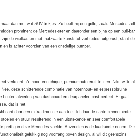
’ maar dan met wat SUV-trekjes. Zo heeft hij een grille, zoals Mercedes zelf
t midden prominent de Mercedes-ster en daaronder een bijna op een bull-bar
 zijn de wielkasten met matzwarte kunststof verbreders uitgerust, staat de
en en is achter voorzien van een driedelige bumper.
irect verkocht. Zo hoort een chique, premiumauto eruit te zien. Niks witte of
op’. Nee, deze schitterende combinatie van notenhout- en espressobruine
 houten afwerking van dashboard en deurpanelen past perfect. Er gaat
sse, dat is het.
board daar een extra dimensie aan toe. Tel daar de riante binnenruimte
 stoelen en stuur resulterend in een uitstekende en zeer comfortabele
rmate prettig in deze Mercedes voelde. Bovendien is de laadruimte enorm. Die
t functionaliteit gelukkig nog voorrang boven design, al wil dit geenszins