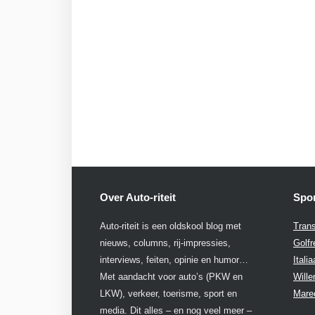
Over Auto-riteit
Spon
Auto-riteit is een oldskool blog met
Trans
nieuws, columns, rij-impressies,
Golfr
interviews, feiten, opinie en humor…
Itali
Met aandacht voor auto’s (PKW en
Will
LKW), verkeer, toerisme, sport en
Mare
media. Dit alles – en nog veel meer –