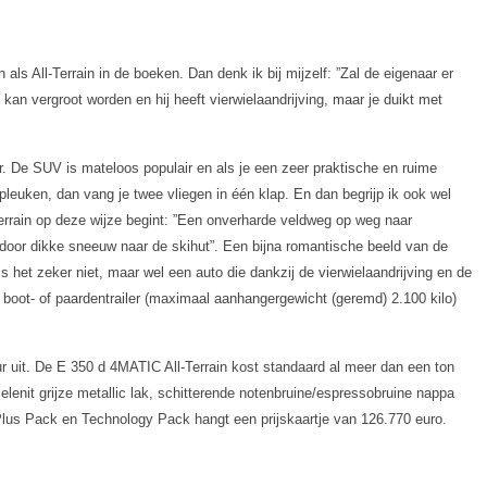
ls All-Terrain in de boeken. Dan denk ik bij mijzelf: ”Zal de eigenaar er
kan vergroot worden en hij heeft vierwielaandrijving, maar je duikt met
. De SUV is mateloos populair en als je een zeer praktische en ruime
leuken, dan vang je twee vliegen in één klap. En dan begrijp ik ook wel
errain op deze wijze begint: ”Een onverharde veldweg op weg naar
door dikke sneeuw naar de skihut”. Een bijna romantische beeld van de
is het zeker niet, maar wel een auto die dankzij de vierwielaandrijving en de
e boot- of paardentrailer (maximaal aanhangergewicht (geremd) 2.100 kilo)
eur uit. De E 350 d 4MATIC All-Terrain kost standaard al meer dan een ton
elenit grijze metallic lak, schitterende notenbruine/espressobruine nappa
Plus Pack en Technology Pack hangt een prijskaartje van 126.770 euro.