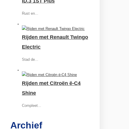
ID.3 1ST Plus
Rust en...
Rijden met Renault Twingo
Electric
Stad de...
Rijden met Citroën ë-C4
Shine
Compleet...
Archief