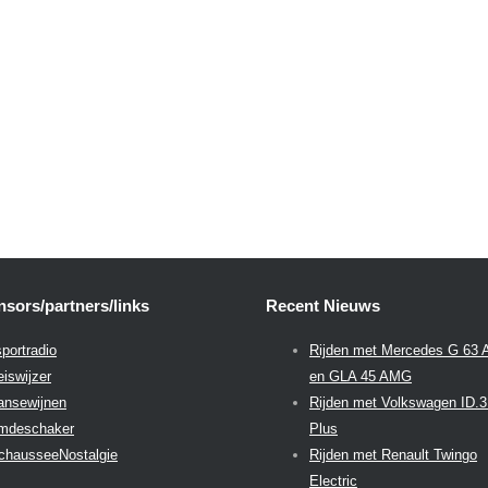
sors/partners/links
Recent Nieuws
portradio
Rijden met Mercedes G 63
eiswijzer
en GLA 45 AMG
aansewijnen
Rijden met Volkswagen ID.
emdeschaker
Plus
chausseeNostalgie
Rijden met Renault Twingo
Electric