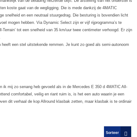
ankelijk van de belading hetzelfde blijft. De afstelling van het onderstel is
l ten koste gaat van de wegligging. Die is mede dankzij de 4MATIC
oge snelheid en een neutraal stuurgedrag. Die besturing is bovendien licht
voel mogen hebben. Via Dynamic Select zijn er vijf rijprogramma’s te
ll-Terrain’ tot een snelheid van 35 km/uur twee centimeter verhoogd. Er zijn
.
en heeft een stel uitstekende remmen. Je kunt zo goed als semi-autonoom
arin ik mij zo senang heb gevoeld als in de Mercedes E 350 d 4MATIC All-
tzettend comfortabel, veilig en riant ruim is, is het een auto waarin je een
ven dit verhaal de kop Allround klasbak zetten, maar klasbak is te ordinair
Sorteer