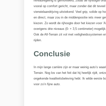
niveauregeling is gemonteerd, zodat de rijhoogte onafh
vooral op comfort gericht, maar zonder dat dit tevee
vierwielaandrijving uitstekend. Veel grip, solide op h
en direct, maar zou in de middenpositie iets meer ge
kiezen. Zo wordt de rijhoogte door het kiezen voor ‘A
overigens drie niveaus (0- + 3,5 centimeter) mogelijk
Ook de All-Terrain zit vol met veiligheidssystemen 
rijden.
Conclusie
In mijn lange carrière zijn er maar weinig auto’s wa
Terrain. Nog los van het feit dat hij heerlijk rijdt, on
ongekende kwaliteitsbeleving hebt. Ik wilde eerste bo
voor zo’n fijne auto.