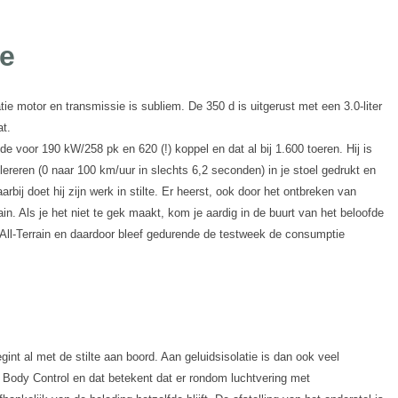
e
e motor en transmissie is subliem. De 350 d is uitgerust met een 3.0-liter
at.
de voor 190 kW/258 pk en 620 (!) koppel en dat al bij 1.600 toeren. Hij is
elereren (0 naar 100 km/uur in slechts 6,2 seconden) in je stoel gedrukt en
bij doet hij zijn werk in stilte. Er heerst, ook door het ontbreken van
ain. Als je het niet te gek maakt, kom je aardig in de buurt van het beloofde
e All-Terrain en daardoor bleef gedurende de testweek de consumptie
gint al met de stilte aan boord. Aan geluidsisolatie is dan ook veel
r Body Control en dat betekent dat er rondom luchtvering met