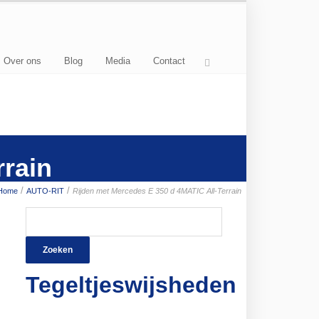
Over ons
Blog
Media
Contact
rrain
/
/
Home
AUTO-RIT
Rijden met Mercedes E 350 d 4MATIC All-Terrain
Zoeken
naar:
Tegeltjeswijsheden