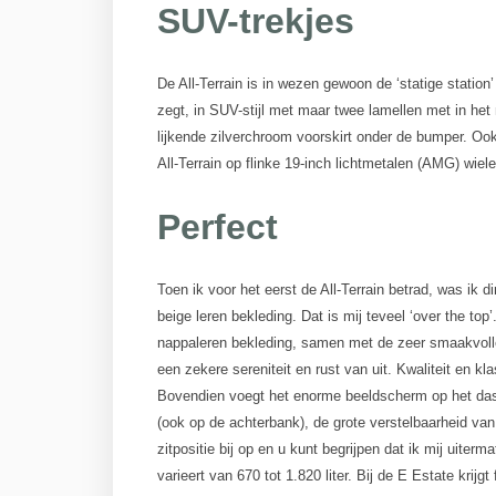
SUV-trekjes
De All-Terrain is in wezen gewoon de ‘statige station
zegt, in SUV-stijl met maar twee lamellen met in he
lijkende zilverchroom voorskirt onder de bumper. Ook
All-Terrain op flinke 19-inch lichtmetalen (AMG) wiel
Perfect
Toen ik voor het eerst de All-Terrain betrad, was ik d
beige leren bekleding. Dat is mij teveel ‘over the t
nappaleren bekleding, samen met de zeer smaakvolle
een zekere sereniteit en rust van uit. Kwaliteit en kla
Bovendien voegt het enorme beeldscherm op het dash
(ook op de achterbank), de grote verstelbaarheid van
zitpositie bij op en u kunt begrijpen dat ik mij uite
varieert van 670 tot 1.820 liter. Bij de E Estate krijg