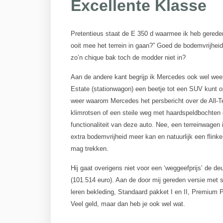
Excellente Klasse
Pretentieus staat de E 350 d waarmee ik heb gereden a
ooit mee het terrein in gaan?” Goed de bodemvrijheid 
zo’n chique bak toch de modder niet in?
Aan de andere kant begrijp ik Mercedes ook wel weer
Estate (stationwagon) een beetje tot een SUV kunt op
weer waarom Mercedes het persbericht over de All-T
klimrotsen of een steile weg met haardspeldbochten 
functionaliteit van deze auto. Nee, een terreinwagen 
extra bodemvrijheid meer kan en natuurlijk een flink
mag trekken.
Hij gaat overigens niet voor een ‘weggeefprijs’ de d
(101.514 euro). Aan de door mij gereden versie met s
leren bekleding, Standaard pakket I en II, Premium 
Veel geld, maar dan heb je ook wel wat.