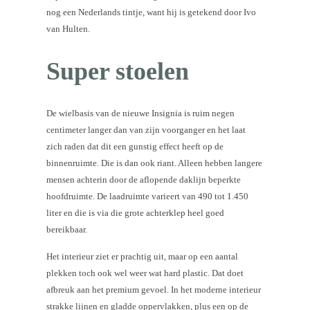
nog een Nederlands tintje, want hij is getekend door Ivo
van Hulten.
Super stoelen
De wielbasis van de nieuwe Insignia is ruim negen
centimeter langer dan van zijn voorganger en het laat
zich raden dat dit een gunstig effect heeft op de
binnenruimte. Die is dan ook riant. Alleen hebben langere
mensen achterin door de aflopende daklijn beperkte
hoofdruimte. De laadruimte varieert van 490 tot 1.450
liter en die is via die grote achterklep heel goed
bereikbaar.
Het interieur ziet er prachtig uit, maar op een aantal
plekken toch ook wel weer wat hard plastic. Dat doet
afbreuk aan het premium gevoel. In het moderne interieur
strakke lijnen en gladde oppervlakken, plus een op de