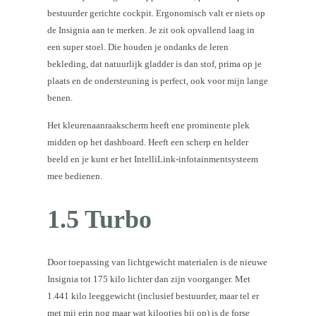
bestuurder gerichte cockpit. Ergonomisch valt er niets op
de Insignia aan te merken. Je zit ook opvallend laag in
een super stoel. Die houden je ondanks de leren
bekleding, dat natuurlijk gladder is dan stof, prima op je
plaats en de ondersteuning is perfect, ook voor mijn lange
benen.
Het kleurenaanraakscherm heeft ene prominente plek
midden op het dashboard. Heeft een scherp en helder
beeld en je kunt er het IntelliLink-infotainmentsysteem
mee bedienen.
1.5 Turbo
Door toepassing van lichtgewicht materialen is de nieuwe
Insignia tot 175 kilo lichter dan zijn voorganger. Met
1.441 kilo leeggewicht (inclusief bestuurder, maar tel er
met mij erin nog maar wat kilootjes bij op) is de forse