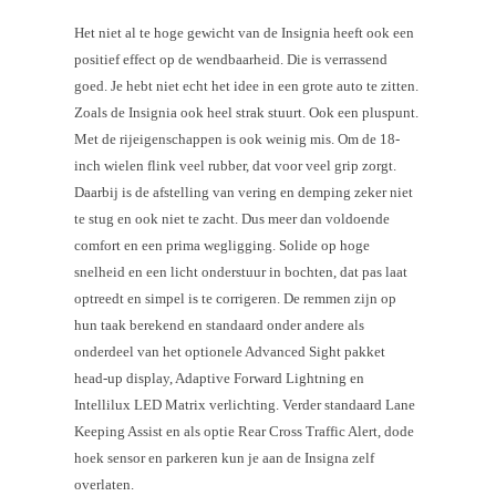
Het niet al te hoge gewicht van de Insignia heeft ook een
positief effect op de wendbaarheid. Die is verrassend
goed. Je hebt niet echt het idee in een grote auto te zitten.
Zoals de Insignia ook heel strak stuurt. Ook een pluspunt.
Met de rijeigenschappen is ook weinig mis. Om de 18-
inch wielen flink veel rubber, dat voor veel grip zorgt.
Daarbij is de afstelling van vering en demping zeker niet
te stug en ook niet te zacht. Dus meer dan voldoende
comfort en een prima wegligging. Solide op hoge
snelheid en een licht onderstuur in bochten, dat pas laat
optreedt en simpel is te corrigeren. De remmen zijn op
hun taak berekend en standaard onder andere als
onderdeel van het optionele Advanced Sight pakket
head-up display, Adaptive Forward Lightning en
Intellilux LED Matrix verlichting. Verder standaard Lane
Keeping Assist en als optie Rear Cross Traffic Alert, dode
hoek sensor en parkeren kun je aan de Insigna zelf
overlaten.