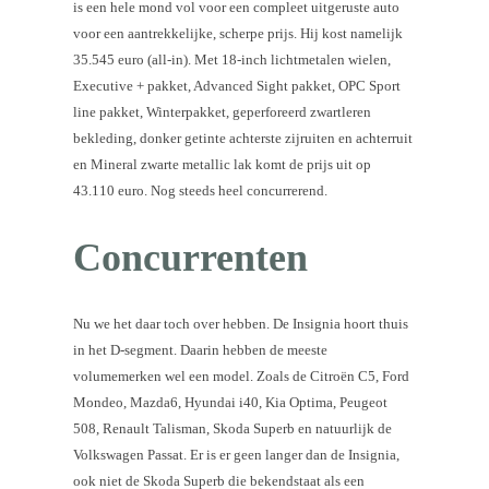
is een hele mond vol voor een compleet uitgeruste auto
voor een aantrekkelijke, scherpe prijs. Hij kost namelijk
35.545 euro (all-in). Met 18-inch lichtmetalen wielen,
Executive + pakket, Advanced Sight pakket, OPC Sport
line pakket, Winterpakket, geperforeerd zwartleren
bekleding, donker getinte achterste zijruiten en achterruit
en Mineral zwarte metallic lak komt de prijs uit op
43.110 euro. Nog steeds heel concurrerend.
Concurrenten
Nu we het daar toch over hebben. De Insignia hoort thuis
in het D-segment. Daarin hebben de meeste
volumemerken wel een model. Zoals de Citroën C5, Ford
Mondeo, Mazda6, Hyundai i40, Kia Optima, Peugeot
508, Renault Talisman, Skoda Superb en natuurlijk de
Volkswagen Passat. Er is er geen langer dan de Insignia,
ook niet de Skoda Superb die bekendstaat als een