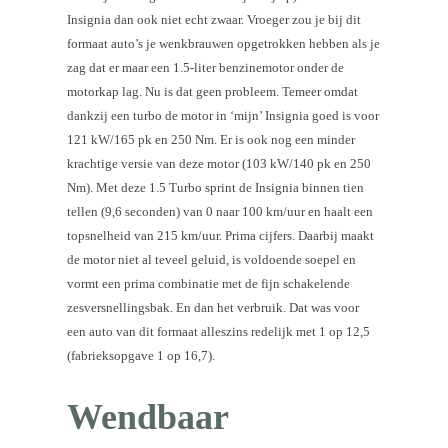
Insignia dan ook niet echt zwaar. Vroeger zou je bij dit
formaat auto’s je wenkbrauwen opgetrokken hebben als je
zag dat er maar een 1.5-liter benzinemotor onder de
motorkap lag. Nu is dat geen probleem. Temeer omdat
dankzij een turbo de motor in ‘mijn’ Insignia goed is voor
121 kW/165 pk en 250 Nm. Er is ook nog een minder
krachtige versie van deze motor (103 kW/140 pk en 250
Nm). Met deze 1.5 Turbo sprint de Insignia binnen tien
tellen (9,6 seconden) van 0 naar 100 km/uur en haalt een
topsnelheid van 215 km/uur. Prima cijfers. Daarbij maakt
de motor niet al teveel geluid, is voldoende soepel en
vormt een prima combinatie met de fijn schakelende
zesversnellingsbak. En dan het verbruik. Dat was voor
een auto van dit formaat alleszins redelijk met 1 op 12,5
(fabrieksopgave 1 op 16,7).
Wendbaar