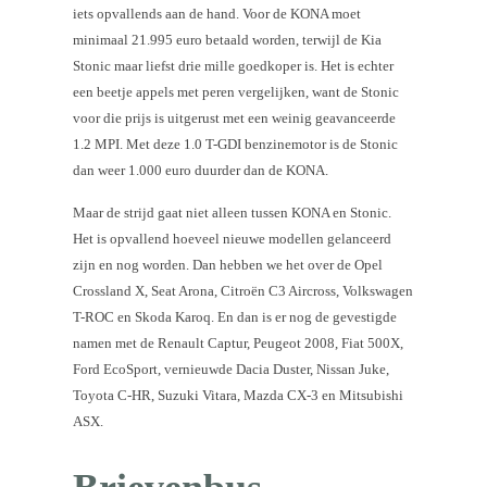
iets opvallends aan de hand. Voor de KONA moet
minimaal 21.995 euro betaald worden, terwijl de Kia
Stonic maar liefst drie mille goedkoper is. Het is echter
een beetje appels met peren vergelijken, want de Stonic
voor die prijs is uitgerust met een weinig geavanceerde
1.2 MPI. Met deze 1.0 T-GDI benzinemotor is de Stonic
dan weer 1.000 euro duurder dan de KONA.
Maar de strijd gaat niet alleen tussen KONA en Stonic.
Het is opvallend hoeveel nieuwe modellen gelanceerd
zijn en nog worden. Dan hebben we het over de Opel
Crossland X, Seat Arona, Citroën C3 Aircross, Volkswagen
T-ROC en Skoda Karoq. En dan is er nog de gevestigde
namen met de Renault Captur, Peugeot 2008, Fiat 500X,
Ford EcoSport, vernieuwde Dacia Duster, Nissan Juke,
Toyota C-HR, Suzuki Vitara, Mazda CX-3 en Mitsubishi
ASX.