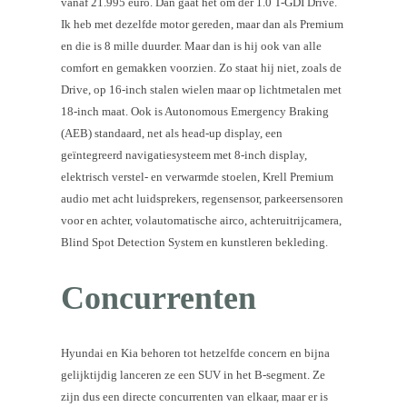
vanaf 21.995 euro. Dan gaat het om der 1.0 T-GDI Drive.
Ik heb met dezelfde motor gereden, maar dan als Premium
en die is 8 mille duurder. Maar dan is hij ook van alle
comfort en gemakken voorzien. Zo staat hij niet, zoals de
Drive, op 16-inch stalen wielen maar op lichtmetalen met
18-inch maat. Ook is Autonomous Emergency Braking
(AEB) standaard, net als head-up display, een
geïntegreerd navigatiesysteem met 8-inch display,
elektrisch verstel- en verwarmde stoelen, Krell Premium
audio met acht luidsprekers, regensensor, parkeersensoren
voor en achter, volautomatische airco, achteruitrijcamera,
Blind Spot Detection System en kunstleren bekleding.
Concurrenten
Hyundai en Kia behoren tot hetzelfde concern en bijna
gelijktijdig lanceren ze een SUV in het B-segment. Ze
zijn dus een directe concurrenten van elkaar, maar er is