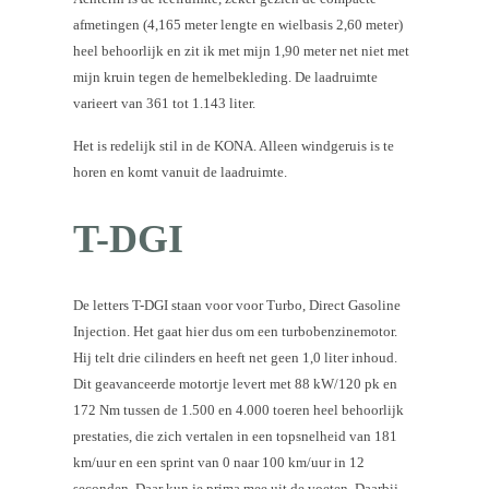
afmetingen (4,165 meter lengte en wielbasis 2,60 meter)
heel behoorlijk en zit ik met mijn 1,90 meter net niet met
mijn kruin tegen de hemelbekleding. De laadruimte
varieert van 361 tot 1.143 liter.
Het is redelijk stil in de KONA. Alleen windgeruis is te
horen en komt vanuit de laadruimte.
T-DGI
De letters T-DGI staan voor voor Turbo, Direct Gasoline
Injection. Het gaat hier dus om een turbobenzinemotor.
Hij telt drie cilinders en heeft net geen 1,0 liter inhoud.
Dit geavanceerde motortje levert met 88 kW/120 pk en
172 Nm tussen de 1.500 en 4.000 toeren heel behoorlijk
prestaties, die zich vertalen in een topsnelheid van 181
km/uur en een sprint van 0 naar 100 km/uur in 12
seconden. Daar kun je prima mee uit de voeten. Daarbij