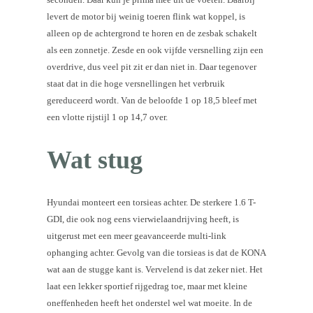
levert de motor bij weinig toeren flink wat koppel, is
alleen op de achtergrond te horen en de zesbak schakelt
als een zonnetje. Zesde en ook vijfde versnelling zijn een
overdrive, dus veel pit zit er dan niet in. Daar tegenover
staat dat in die hoge versnellingen het verbruik
gereduceerd wordt. Van de beloofde 1 op 18,5 bleef met
een vlotte rijstijl 1 op 14,7 over.
Wat stug
Hyundai monteert een torsieas achter. De sterkere 1.6 T-
GDI, die ook nog eens vierwielaandrijving heeft, is
uitgerust met een meer geavanceerde multi-link
ophanging achter. Gevolg van die torsieas is dat de KONA
wat aan de stugge kant is. Vervelend is dat zeker niet. Het
laat een lekker sportief rijgedrag toe, maar met kleine
oneffenheden heeft het onderstel wel wat moeite. In de