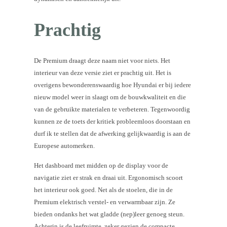
Prachtig
De Premium draagt deze naam niet voor niets. Het
interieur van deze versie ziet er prachtig uit. Het is
overigens bewonderenswaardig hoe Hyundai er bij iedere
nieuw model weer in slaagt om de bouwkwaliteit en die
van de gebruikte materialen te verbeteren. Tegenwoordig
kunnen ze de toets der kritiek probleemloos doorstaan en
durf ik te stellen dat de afwerking gelijkwaardig is aan de
Europese automerken.
Het dashboard met midden op de display voor de
navigatie ziet er strak en draai uit. Ergonomisch scoort
het interieur ook goed. Net als de stoelen, die in de
Premium elektrisch verstel- en verwarmbaar zijn. Ze
bieden ondanks het wat gladde (nep)leer genoeg steun.
Achterin is de leefruimte, zeker gezien de compacte