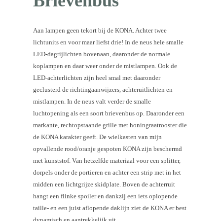
Brievenbus
Aan lampen geen tekort bij de KONA. Achter twee
lichtunits en voor maar liefst drie! In de neus hele smalle
LED-dagrijlichten bovenaan, daaronder de normale
koplampen en daar weer onder de mistlampen. Ook de
LED-achterlichten zijn heel smal met daaronder
geclusterd de richtingaanwijzers, achteruitlichten en
mistlampen. In de neus valt verder de smalle
luchtopening als een soort brievenbus op. Daaronder een
markante, rechtopstaande grille met honingraatrooster die
de KONA karakter geeft. De wielkasten van mijn
opvallende rood/oranje gespoten KONA zijn beschermd
met kunststof. Van hetzelfde materiaal voor een splitter,
dorpels onder de portieren en achter een strip met in het
midden een lichtgrijze skidplate. Boven de achterruit
hangt een flinke spoiler en dankzij een iets oplopende
taille- en een juist aflopende daklijn ziet de KONA er best
dynamisch en aantrekkelijk uit.