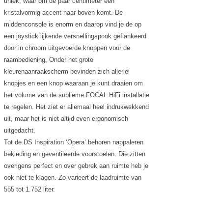
uniek, waar om de paar centimeter een
kristalvormig accent naar boven komt. De
middenconsole is enorm en daarop vind je de op
een joystick lijkende versnellingspook geflankeerd
door in chroom uitgevoerde knoppen voor de
raambediening, Onder het grote
kleurenaanraakscherm bevinden zich allerlei
knopjes en een knop waaraan je kunt draaien om
het volume van de sublieme FOCAL HiFi installatie
te regelen. Het ziet er allemaal heel indrukwekkend
uit, maar het is niet altijd even ergonomisch
uitgedacht.
Tot de DS Inspiration ‘Opera’ behoren nappaleren
bekleding en geventileerde voorstoelen. Die zitten
overigens perfect en over gebrek aan ruimte heb je
ook niet te klagen. Zo varieert de laadruimte van
555 tot 1.752 liter.