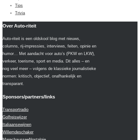
Tips
Trivia
Over Auto-riteit
Auto-riteit is een oldskool blog met nieuws,
columns, rij-impressies, interviews, feiten, opinie en
humor… Met aandacht voor auto’s (PKW en LKW),
verkeer, toerisme, sport en media. Dit alles – en
nog veel meer – volgens de klassieke journalistieke
normen: kritisch, objectief, onafhankelijk en
transparant.
Sponsors/partners/links
Transportradio
Golfreiswijzer
Italiaansewijnen
Willemdeschaker
MarechausseeNostalgie