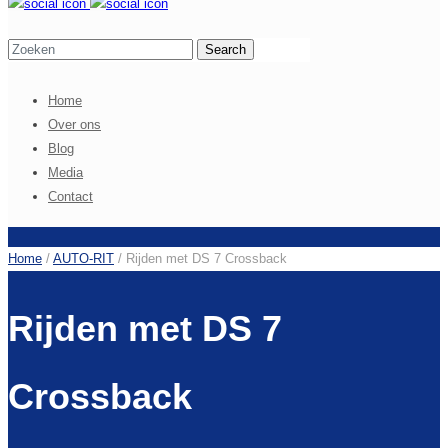
Home
Over ons
Blog
Media
Contact
Home
/
AUTO-RIT
/
Rijden met DS 7 Crossback
Rijden met DS 7
Crossback