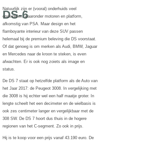
Natuurlijk zijn er (vooral) onderhuids veel
DS-6
onderdelen, waaronder motoren en platform,
afkomstig van PSA. Maar design en het
flamboyante interieur van deze SUV passen
helemaal bij de premium beleving die DS voorstaat.
Of dat genoeg is om merken als Audi, BMW, Jaguar
en Mercedes naar de kroon te steken, is even
afwachten. Er is ook nog zoiets als image en
status.
De DS 7 staat op hetzelfde platform als de Auto van
het Jaar 2017: de Peugeot 3008. In vergelijking met
die 3008 is hij echter wel een half maatje groter. In
lengte scheelt het een decimeter en de wielbasis is
ook zes centimeter langer en vergelijkbaar met de
308 SW. De DS 7 hoort dus thuis in de hogere
regionen van het C-segment. Zo ook in prijs.
Hij is te koop voor een prijs vanaf 43.190 euro. De