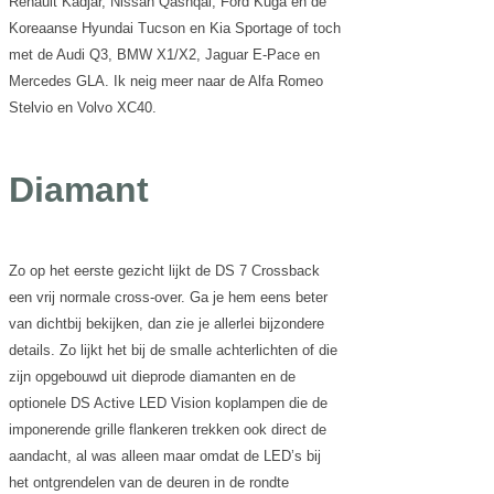
Renault Kadjar, Nissan Qashqai, Ford Kuga en de
Koreaanse Hyundai Tucson en Kia Sportage of toch
met de Audi Q3, BMW X1/X2, Jaguar E-Pace en
Mercedes GLA. Ik neig meer naar de Alfa Romeo
Stelvio en Volvo XC40.
Diamant
Zo op het eerste gezicht lijkt de DS 7 Crossback
een vrij normale cross-over. Ga je hem eens beter
van dichtbij bekijken, dan zie je allerlei bijzondere
details. Zo lijkt het bij de smalle achterlichten of die
zijn opgebouwd uit dieprode diamanten en de
optionele DS Active LED Vision koplampen die de
imponerende grille flankeren trekken ook direct de
aandacht, al was alleen maar omdat de LED’s bij
het ontgrendelen van de deuren in de rondte