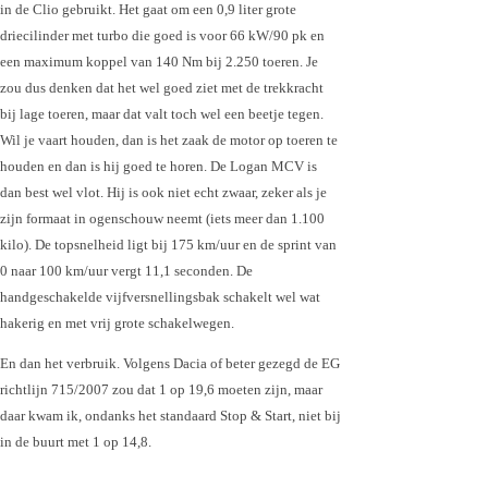
in de Clio gebruikt. Het gaat om een 0,9 liter grote
driecilinder met turbo die goed is voor 66 kW/90 pk en
een maximum koppel van 140 Nm bij 2.250 toeren. Je
zou dus denken dat het wel goed ziet met de trekkracht
bij lage toeren, maar dat valt toch wel een beetje tegen.
Wil je vaart houden, dan is het zaak de motor op toeren te
houden en dan is hij goed te horen. De Logan MCV is
dan best wel vlot. Hij is ook niet echt zwaar, zeker als je
zijn formaat in ogenschouw neemt (iets meer dan 1.100
kilo). De topsnelheid ligt bij 175 km/uur en de sprint van
0 naar 100 km/uur vergt 11,1 seconden. De
handgeschakelde vijfversnellingsbak schakelt wel wat
hakerig en met vrij grote schakelwegen.
En dan het verbruik. Volgens Dacia of beter gezegd de EG
richtlijn 715/2007 zou dat 1 op 19,6 moeten zijn, maar
daar kwam ik, ondanks het standaard Stop & Start, niet bij
in de buurt met 1 op 14,8.