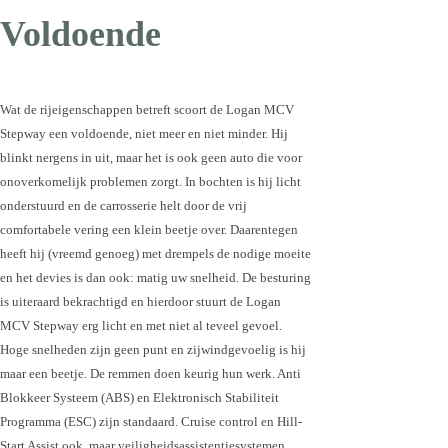
Voldoende
Wat de rijeigenschappen betreft scoort de Logan MCV
Stepway een voldoende, niet meer en niet minder. Hij
blinkt nergens in uit, maar het is ook geen auto die voor
onoverkomelijk problemen zorgt. In bochten is hij licht
onderstuurd en de carrosserie helt door de vrij
comfortabele vering een klein beetje over. Daarentegen
heeft hij (vreemd genoeg) met drempels de nodige moeite
en het devies is dan ook: matig uw snelheid. De besturing
is uiteraard bekrachtigd en hierdoor stuurt de Logan
MCV Stepway erg licht en met niet al teveel gevoel.
Hoge snelheden zijn geen punt en zijwindgevoelig is hij
maar een beetje. De remmen doen keurig hun werk. Anti
Blokkeer Systeem (ABS) en Elektronisch Stabiliteit
Programma (ESC) zijn standaard. Cruise control en Hill-
Start Assist ook, maar veiligheidsassistentiesystemen