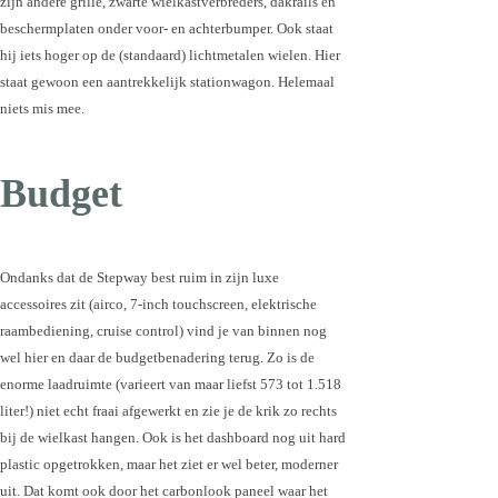
zijn andere grille, zwarte wielkastverbreders, dakrails en
beschermplaten onder voor- en achterbumper. Ook staat
hij iets hoger op de (standaard) lichtmetalen wielen. Hier
staat gewoon een aantrekkelijk stationwagon. Helemaal
niets mis mee.
Budget
Ondanks dat de Stepway best ruim in zijn luxe
accessoires zit (airco, 7-inch touchscreen, elektrische
raambediening, cruise control) vind je van binnen nog
wel hier en daar de budgetbenadering terug. Zo is de
enorme laadruimte (varieert van maar liefst 573 tot 1.518
liter!) niet echt fraai afgewerkt en zie je de krik zo rechts
bij de wielkast hangen. Ook is het dashboard nog uit hard
plastic opgetrokken, maar het ziet er wel beter, moderner
uit. Dat komt ook door het carbonlook paneel waar het