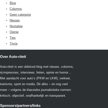
Blog
Columns
Geen categorie
Nieuws
Nostalgie
Opinie
Tips
Trivia
Over Auto-riteit
Auto-riteit is een oldskool blog met nieuws, columns,
rij-impressies, interviews, feiten, opinie en humor…
Met aandacht voor auto’s (PKW en LKW), verkeer,
toerisme, sport en media. Dit alles – en nog veel
meer – volgens de klassieke journalistieke normen:
kritisch, objectief, onafhankelijk en transparant.
Sponsors/partners/links