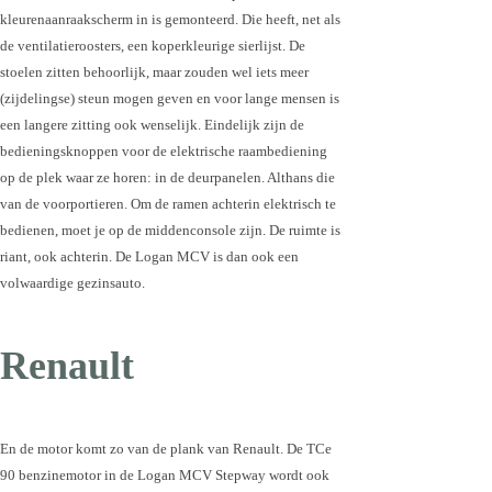
kleurenaanraakscherm in is gemonteerd. Die heeft, net als
de ventilatieroosters, een koperkleurige sierlijst. De
stoelen zitten behoorlijk, maar zouden wel iets meer
(zijdelingse) steun mogen geven en voor lange mensen is
een langere zitting ook wenselijk. Eindelijk zijn de
bedieningsknoppen voor de elektrische raambediening
op de plek waar ze horen: in de deurpanelen. Althans die
van de voorportieren. Om de ramen achterin elektrisch te
bedienen, moet je op de middenconsole zijn. De ruimte is
riant, ook achterin. De Logan MCV is dan ook een
volwaardige gezinsauto.
Renault
En de motor komt zo van de plank van Renault. De TCe
90 benzinemotor in de Logan MCV Stepway wordt ook