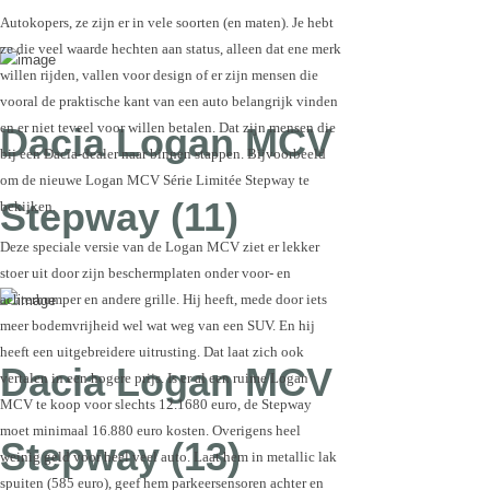
Autokopers, ze zijn er in vele soorten (en maten). Je hebt
ze die veel waarde hechten aan status, alleen dat ene merk
willen rijden, vallen voor design of er zijn mensen die
vooral de praktische kant van een auto belangrijk vinden
en er niet teveel voor willen betalen. Dat zijn mensen die
Dacia Logan MCV
bij een Dacia-dealer naar binnen stappen. Bijvoorbeeld
om de nieuwe Logan MCV Série Limitée Stepway te
Stepway (11)
bekijken.
Deze speciale versie van de Logan MCV ziet er lekker
stoer uit door zijn beschermplaten onder voor- en
achterbumper en andere grille. Hij heeft, mede door iets
meer bodemvrijheid wel wat weg van een SUV. En hij
heeft een uitgebreidere uitrusting. Dat laat zich ook
Dacia Logan MCV
vertalen in een hogere prijs. Is er al een ruime Logan
MCV te koop voor slechts 12.1680 euro, de Stepway
moet minimaal 16.880 euro kosten. Overigens heel
Stepway (13)
weinig geld voor heel veel auto. Laat hem in metallic lak
spuiten (585 euro), geef hem parkeersensoren achter en