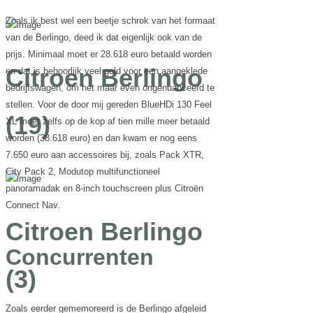
Zoals ik best wel een beetje schrok van het formaat
van de Berlingo, deed ik dat eigenlijk ook van de
prijs. Minimaal moet er 28.618 euro betaald worden
Citroen Berlingo
en dat is behoorlijk veel geld voor een aangeklede
bedrijfswagen, om het maar even ongenuanceerd te
stellen. Voor de door mij gereden BlueHDi 130 Feel
(19)
XL moet zelfs op de kop af tien mille meer betaald
worden (38.618 euro) en dan kwam er nog eens
7.650 euro aan accessoires bij, zoals Pack XTR,
City Pack 2, Modutop multifunctioneel
panoramadak en 8-inch touchscreen plus Citroën
Connect Nav.
Citroen Berlingo
Concurrenten
(3)
Zoals eerder gememoreerd is de Berlingo afgeleid