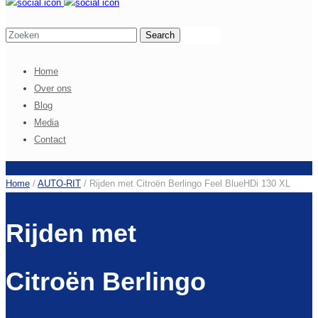
Home
Over ons
Blog
Media
Contact
Home
/
AUTO-RIT
/
Rijden met Citroën Berlingo Feel BlueHDi 130 XL
Rijden met
Citroën Berlingo