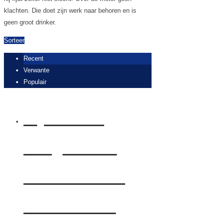
klachten. Die doet zijn werk naar behoren en is
geen groot drinker.
Sorteer
Recent
Verwante
Populair
Rijden met
Peugeot 508
PureTech 225
First Edition