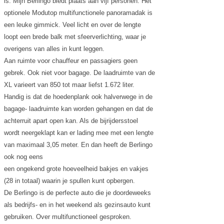
is. Mijn Berlingo biedt plaats aan vijf personen. Het
optionele Modutop multifunctionele panoramadak is
een leuke gimmick. Veel licht en over de lengte
loopt een brede balk met sfeerverlichting, waar je
overigens van alles in kunt leggen.
Aan ruimte voor chauffeur en passagiers geen
gebrek. Ook niet voor bagage. De laadruimte van de
XL varieert van 850 tot maar liefst 1.672 liter.
Handig is dat de hoedenplank ook halverwege in de
bagage- laadruimte kan worden gehangen en dat de
achterruit apart open kan. Als de bijrijdersstoel
wordt neergeklapt kan er lading mee met een lengte
van maximaal 3,05 meter. En dan heeft de Berlingo
ook nog eens
een ongekend grote hoeveelheid bakjes en vakjes
(28 in totaal) waarin je spullen kunt opbergen.
De Berlingo is de perfecte auto die je doordeweeks
als bedrijfs- en in het weekend als gezinsauto kunt
gebruiken. Over multifunctioneel gesproken.