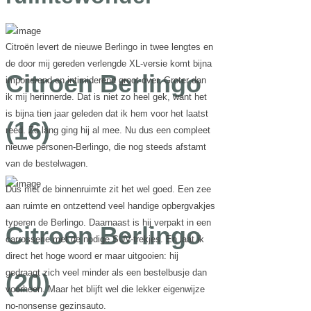
Citroën levert de nieuwe Berlingo in twee lengtes en
de door mij gereden verlengde XL-versie komt bijna
Citroen Berlingo
imponerend en intimiderend groot over. Groter dan
ik mij herinnerde. Dat is niet zo heel gek, want het
is bijna tien jaar geleden dat ik hem voor het laatst
(16)
reed. Zo lang ging hij al mee. Nu dus een compleet
nieuwe personen-Berlingo, die nog steeds afstamt
van de bestelwagen.
Dus met de binnenruimte zit het wel goed. Een zee
aan ruimte en ontzettend veel handige opbergvakjes
typeren de Berlingo. Daarnaast is hij verpakt in een
Citroen Berlingo
carrosserie met de nodige SUV-trekjes. En laat ik
direct het hoge woord er maar uitgooien: hij
gedraagt zich veel minder als een bestelbusje dan
(20)
voorheen. Maar het blijft wel die lekker eigenwijze
no-nonsense gezinsauto.