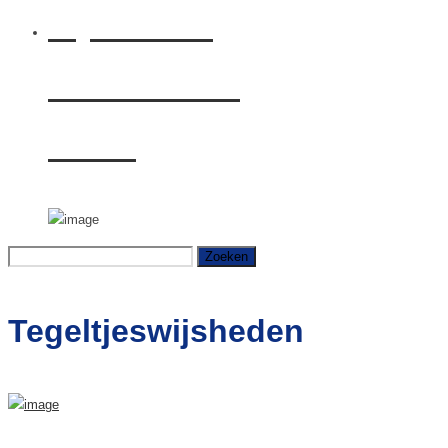
Rijden met
Citroën ë-C4
Shine
Zoeken
naar:
Tegeltjeswijsheden