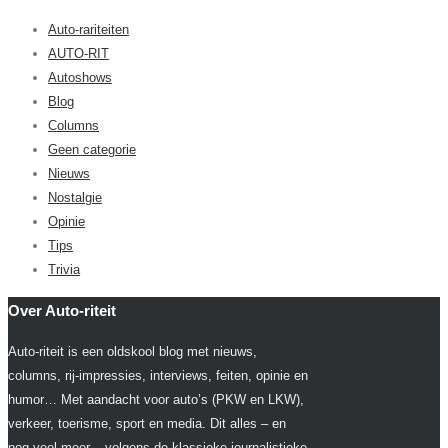
Auto-rariteiten
AUTO-RIT
Autoshows
Blog
Columns
Geen categorie
Nieuws
Nostalgie
Opinie
Tips
Trivia
Over Auto-riteit
Auto-riteit is een oldskool blog met nieuws,
columns, rij-impressies, interviews, feiten, opinie en
humor… Met aandacht voor auto’s (PKW en LKW),
verkeer, toerisme, sport en media. Dit alles – en
nog veel meer – volgens de klassieke journalistieke