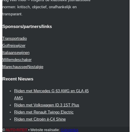
normen: kritisch, objectief, onafhankelijk en
transparant.
Sponsors/partners/links
Transportradio
Golfreiswijzer
Italiaansewijnen
Willemdeschaker
MarechausseeNostalgie
Recent Nieuws
Rijden met Mercedes G 63 AMG en GLA 45
AMG
Rijden met Volkswagen ID.3 1ST Plus
Rijden met Renault Twingo Electric
Rijden met Citroën ë-C4 Shine
©
AUTO-RITEIT
• Website realisatie:
Concentus