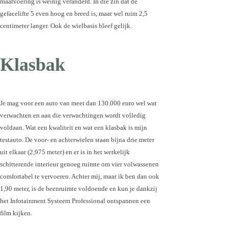
maatvoering is weinig veranderd. In die zin dat de
gefacelifte 5 even hoog en breed is, maar wel ruim 2,5
centimeter langer. Ook de wielbasis bleef gelijk.
Klasbak
Je mag voor een auto van meer dan 130.000 euro wel wat
verwachten en aan die verwachtingen wordt volledig
voldaan. Wat een kwaliteit en wat een klasbak is mijn
testauto. De voor- en achterwielen staan bijna drie meter
uit elkaar (2,975 meter) en er is in het werkelijk
schitterende interieur genoeg ruimte om vier volwassenen
comfortabel te vervoeren. Achter mij, maar ik ben dan ook
1,90 meter, is de beenruimte voldoende en kun je dankzij
het Infotainment Systeem Professional ontspannen een
film kijken.