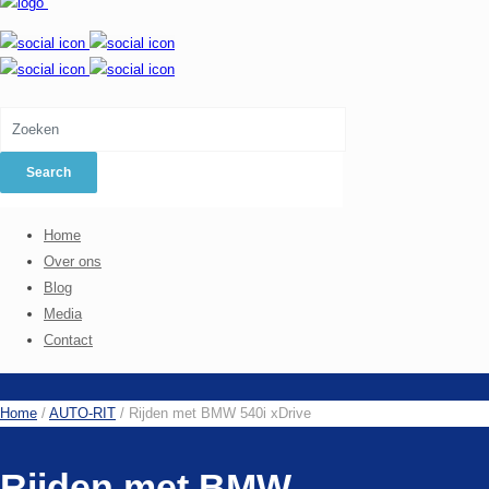
Home
Over ons
Blog
Media
Contact
Home
/
AUTO-RIT
/
Rijden met BMW 540i xDrive
Rijden met BMW