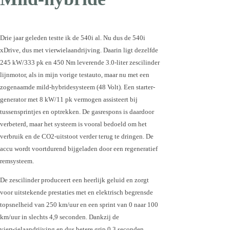
Drie jaar geleden testte ik de 540i al. Nu dus de 540i
xDrive, dus met vierwielaandrijving. Daarin ligt dezelfde
245 kW/333 pk en 450 Nm leverende 3.0-liter zescilinder
lijnmotor, als in mijn vorige testauto, maar nu met een
zogenaamde mild-hybridesysteem (48 Volt). Een starter-
generator met 8 kW/11 pk vermogen assisteert bij
tussensprintjes en optrekken. De gasrespons is daardoor
verbeterd, maar het systeem is vooral bedoeld om het
verbruik en de CO2-uitstoot verder terug te dringen. De
accu wordt voortdurend bijgeladen door een regeneratief
remsysteem.
De zescilinder produceert een heerlijk geluid en zorgt
voor uitstekende prestaties met en elektrisch begrensde
topsnelheid van 250 km/uur en een sprint van 0 naar 100
km/uur in slechts 4,9 seconden. Dankzij de
vierwielaandrijving en dus betere grip 0,3 seconden