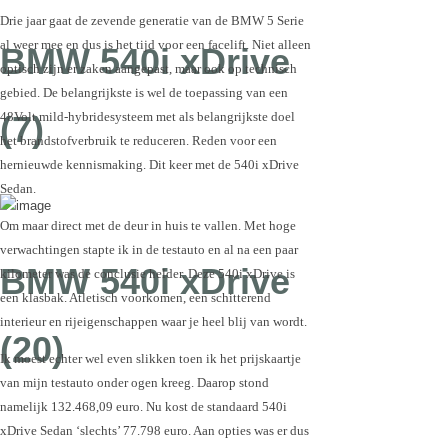
Drie jaar gaat de zevende generatie van de BMW 5 Serie
al weer mee en dus is het tijd voor een facelift. Niet alleen
BMW 540i xDrive
optisch zijn er zaken aangepast, maar ook op technisch
gebied. De belangrijkste is wel de toepassing van een
48Volt mild-hybridesysteem met als belangrijkste doel
(7)
het brandstofverbruik te reduceren. Reden voor een
hernieuwde kennismaking. Dit keer met de 540i xDrive
Sedan.
Om maar direct met de deur in huis te vallen. Met hoge
verwachtingen stapte ik in de testauto en al na een paar
BMW 540i xDrive
kilometer was de conclusie helder. Deze 540i xDrive is
een klasbak. Atletisch voorkomen, een schitterend
interieur en rijeigenschappen waar je heel blij van wordt.
(20)
Ik moest echter wel even slikken toen ik het prijskaartje
van mijn testauto onder ogen kreeg. Daarop stond
namelijk 132.468,09 euro. Nu kost de standaard 540i
xDrive Sedan ‘slechts’ 77.798 euro. Aan opties was er dus