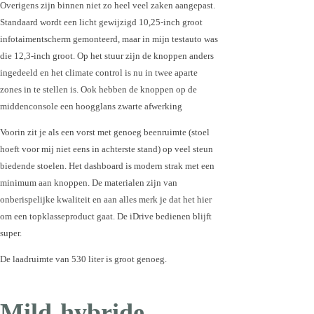
Overigens zijn binnen niet zo heel veel zaken aangepast.
Standaard wordt een licht gewijzigd 10,25-inch groot
infotaimentscherm gemonteerd, maar in mijn testauto was
die 12,3-inch groot. Op het stuur zijn de knoppen anders
ingedeeld en het climate control is nu in twee aparte
zones in te stellen is. Ook hebben de knoppen op de
middenconsole een hoogglans zwarte afwerking
Voorin zit je als een vorst met genoeg beenruimte (stoel
hoeft voor mij niet eens in achterste stand) op veel steun
biedende stoelen. Het dashboard is modern strak met een
minimum aan knoppen. De materialen zijn van
onberispelijke kwaliteit en aan alles merk je dat het hier
om een topklasseproduct gaat. De iDrive bedienen blijft
super.
De laadruimte van 530 liter is groot genoeg.
Mild-hybride