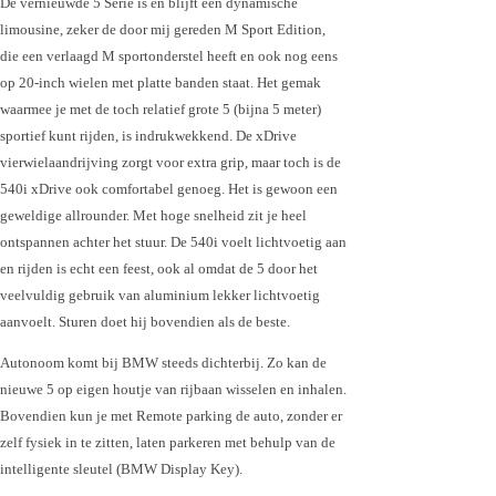
De vernieuwde 5 Serie is en blijft een dynamische
limousine, zeker de door mij gereden M Sport Edition,
die een verlaagd M sportonderstel heeft en ook nog eens
op 20-inch wielen met platte banden staat. Het gemak
waarmee je met de toch relatief grote 5 (bijna 5 meter)
sportief kunt rijden, is indrukwekkend. De xDrive
vierwielaandrijving zorgt voor extra grip, maar toch is de
540i xDrive ook comfortabel genoeg. Het is gewoon een
geweldige allrounder. Met hoge snelheid zit je heel
ontspannen achter het stuur. De 540i voelt lichtvoetig aan
en rijden is echt een feest, ook al omdat de 5 door het
veelvuldig gebruik van aluminium lekker lichtvoetig
aanvoelt. Sturen doet hij bovendien als de beste.
Autonoom komt bij BMW steeds dichterbij. Zo kan de
nieuwe 5 op eigen houtje van rijbaan wisselen en inhalen.
Bovendien kun je met Remote parking de auto, zonder er
zelf fysiek in te zitten, laten parkeren met behulp van de
intelligente sleutel (BMW Display Key).