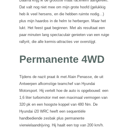
Daarna krijg ik de grootste maat racehelm aangereikt.
Dat valt nog niet mee om mijn grote hoofd (gelukkig
heb ik veel hersens, en die hebben ruimte nodig…)
plus mijn haardos in de helm te herbergen. Maar het
lukt. Het feest gaat beginnen. Met als resultaat een
paar minuten lang spectaculair genieten van een ruige
rallyrit, die alle kermis-attracties ver overstijgt.
Permanente 4WD
Tijdens de nazit praat ik met Alain Penasse, de uit
Antwerpen afkomstige teamchef van Hyundai
Motorsport. Hij vertelt hoe de auto is opgebouwd: een
1,6 liter turbomotor met een maximaal vermogen van
320 pk en een hoogste koppel van 480 Nm. De
Hyundai i20 WRC heeft een sequentiële
handbediende zesbak plus permanente
vierwielaandrijving. Hij haalt een top van 200 km/h.