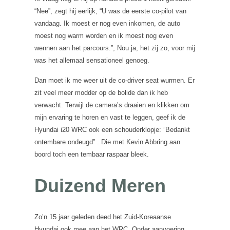
“Nee”, zegt hij eerlijk, “U was de eerste co-pilot van
vandaag. Ik moest er nog even inkomen, de auto
moest nog warm worden en ik moest nog even
wennen aan het parcours.”, Nou ja, het zij zo, voor mij
was het allemaal sensationeel genoeg.
Dan moet ik me weer uit de co-driver seat wurmen. Er
zit veel meer modder op de bolide dan ik heb
verwacht. Terwijl de camera’s draaien en klikken om
mijn ervaring te horen en vast te leggen, geef ik de
Hyundai i20 WRC ook een schouderklopje: ”Bedankt
ontembare ondeugd” . Die met Kevin Abbring aan
boord toch een tembaar raspaar bleek.
Duizend Meren
Zo’n 15 jaar geleden deed het Zuid-Koreaanse
Hyundai ook mee aan het WRC. Onder aanvoering