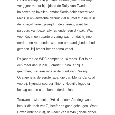
vorig jaar moest hij tijdens de Rally van Zweden
halsoverkop invallen, omdat Sordo geblesseerd was.
Met zijn onverwachte debuut viel hij met zijn neus in
de boter,of liever gezegd in de sneeuw, want het
parcours van deze rally lag onder een dik pak. Wat
voor Kevin een aparte ervaring was, omdat hij nooit
eerder een race onder winterse omstandigheden had
gereden. Hij bracht het er prima vanaf
Dit jaar telt de WRC-competitie 14 races. Dat is er
één meer dan in 2015, omdat ‘China’ er bij is
gekomen, met een race in de buurt van Peking.
Overigens is de eerste race, die van Monte Carlo, al
voorbij. Hyundai-coureur Thierry Neuville legde er
beslag op een uitstekende derde plaats
Trouwens, wie denkt: ”Hé, die naam Abbring, waar
ken ik die toch van?”, heeft een goed geheugen. Want
Edwin Abbring (53), de vader van Kevin ( goeie gozer,