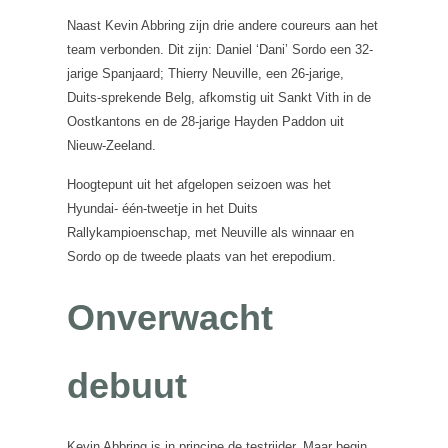
Naast Kevin Abbring zijn drie andere coureurs aan het
team verbonden. Dit zijn: Daniel ‘Dani’ Sordo een 32-
jarige Spanjaard; Thierry Neuville, een 26-jarige,
Duits-sprekende Belg, afkomstig uit Sankt Vith in de
Oostkantons en de 28-jarige Hayden Paddon uit
Nieuw-Zeeland.
Hoogtepunt uit het afgelopen seizoen was het
Hyundai- één-tweetje in het Duits
Rallykampioenschap, met Neuville als winnaar en
Sordo op de tweede plaats van het erepodium.
Onverwacht
debuut
Kevin Abbring is in principe de testrijder. Maar begin