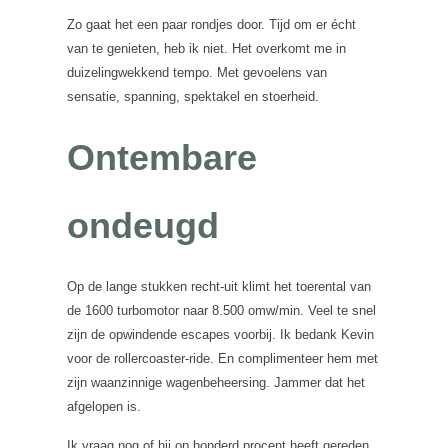
Zo gaat het een paar rondjes door. Tijd om er écht
van te genieten, heb ik niet. Het overkomt me in
duizelingwekkend tempo. Met gevoelens van
sensatie, spanning, spektakel en stoerheid.
Ontembare
ondeugd
Op de lange stukken recht-uit klimt het toerental van
de 1600 turbomotor naar 8.500 omw/min. Veel te snel
zijn de opwindende escapes voorbij. Ik bedank Kevin
voor de rollercoaster-ride. En complimenteer hem met
zijn waanzinnige wagenbeheersing. Jammer dat het
afgelopen is.
Ik vraag nog of hij op honderd procent heeft gereden.