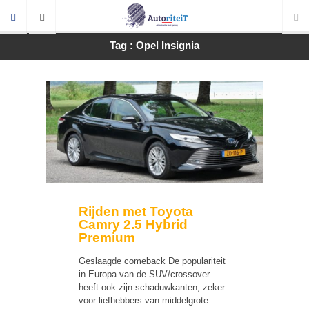
Tag : Opel Insignia
Rijden met Toyota
Camry 2.5 Hybrid
Premium
Geslaagde comeback De populariteit
in Europa van de SUV/crossover
heeft ook zijn schaduwkanten, zeker
voor liefhebbers van middelgrote