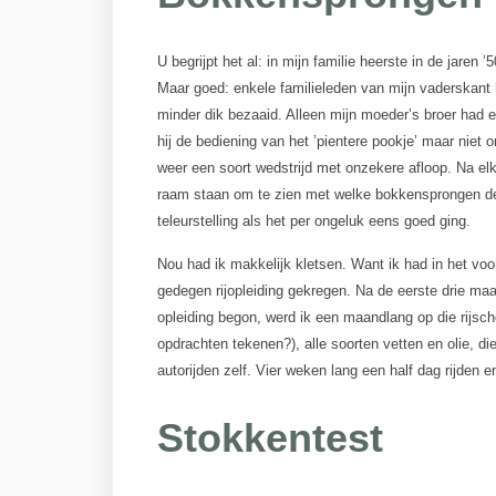
U begrijpt het al: in mijn familie heerste in de jare
Maar goed: enkele familieleden van mijn vaderskant
minder dik bezaaid. Alleen mijn moeder’s broer had 
hij de bediening van het ’pientere pookje’ maar niet
weer een soort wedstrijd met onzekere afloop. Na elk
raam staan om te zien met welke bokkensprongen de V
teleurstelling als het per ongeluk eens goed ging.
Nou had ik makkelijk kletsen. Want ik had in het vo
gedegen rijopleiding gekregen. Na de eerste drie maa
opleiding begon, werd ik een maandlang op die rijscho
opdrachten tekenen?), alle soorten vetten en olie, die
autorijden zelf. Vier weken lang een half dag rijden e
Stokkentest