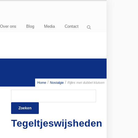
Over ons
Blog
Media
Contact
/
/
Home
Nostalgie
Rijles met dubbel klutsen
Zoeken
naar:
Tegeltjeswijsheden