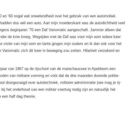
n ’50 en ’60 nogal wat onwetendheid over het gebruik van een automobiel.
 hadden dus wél een auto. Aan mijn moederskant was de autodichtheid veel
ergens beginjaren ’70 een Daf Variomatic aangeschaft. Jammer alleen dat
 onder de knie kreeg. Wegrijden met de Daf was voor mijn oom iedere keer
e visite van mijn oom en tante gingen mijn ouders en ik dan ook voor het
ariomatic zich dit keer in beweging zou zetten. Hilariteit verzekerd en
orjaar van 1967 op de rijschool van de marechaussee in Apeldoorn een
nden van militaire vorming en vóór dat de drie maanden durende politie-
ol doorgezaagd over autotechniek, militaire administratie (wie mag je rij-
 bij het onderhoud van een militair voertuig nodig zijn en natuurlijk het
n een half dag theorie.