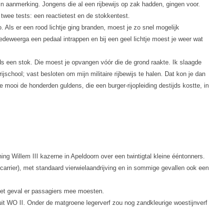
 in aanmerking. Jongens die al een rijbewijs op zak hadden, gingen voor.
 twee tests: een reactietest en de stokkentest.
o. Als er een rood lichtje ging branden, moest je zo snel mogelijk
edeweerga een pedaal intrappen en bij een geel lichtje moest je weer wat
eds een stok. Die moest je opvangen vóór die de grond raakte. Ik slaagde
ijschool; vast besloten om mijn militaire rijbewijs te halen. Dat kon je dan
 je mooi de honderden guldens, die een burger-rijopleiding destijds kostte, in
oning Willem III kazerne in Apeldoorn over een twintigtal kleine ééntonners.
arrier), met standaard vierwielaandrijving en in sommige gevallen ook een
het geval er passagiers mee moesten.
t WO II. Onder de matgroene legerverf zou nog zandkleurige woestijnverf