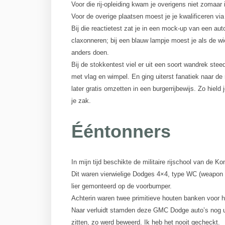
Voor die rij-opleiding kwam je overigens niet zomaar
Voor de overige plaatsen moest je je kwalificeren via
Bij die reactietest zat je in een mock-up van een aut
claxonneren; bij een blauw lampje moest je als de wi
anders doen.
Bij de stokkentest viel er uit een soort wandrek ste
met vlag en wimpel. En ging uiterst fanatiek naar de r
later gratis omzetten in een burgerrijbewijs. Zo hield
je zak.
Ééntonners
In mijn tijd beschikte de militaire rijschool van de K
Dit waren vierwielige Dodges 4×4, type WC (weapon c
lier gemonteerd op de voorbumper.
Achterin waren twee primitieve houten banken voor 
Naar verluidt stamden deze GMC Dodge auto’s nog ui
zitten, zo werd beweerd. Ik heb het nooit gecheckt.