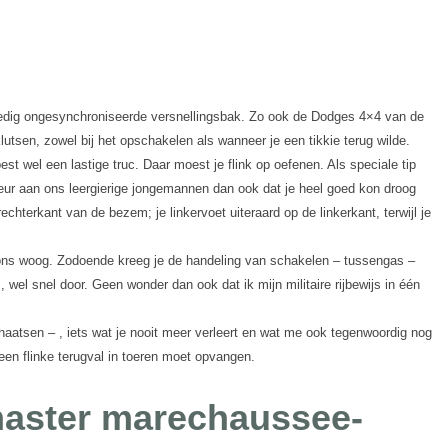
volledig ongesynchroniseerde versnellingsbak. Zo ook de Dodges 4×4 van de
tsen, zowel bij het opschakelen als wanneer je een tikkie terug wilde.
est wel een lastige truc. Daar moest je flink op oefenen. Als speciale tip
cteur aan ons leergierige jongemannen dan ook dat je heel goed kon droog
hterkant van de bezem; je linkervoet uiteraard op de linkerkant, terwijl je
ons woog. Zodoende kreeg je de handeling van schakelen – tussengas –
wel snel door. Geen wonder dan ook dat ik mijn militaire rijbewijs in één
haatsen – , iets wat je nooit meer verleert en wat me ook tegenwoordig nog
een flinke terugval in toeren moet opvangen.
aster marechaussee-