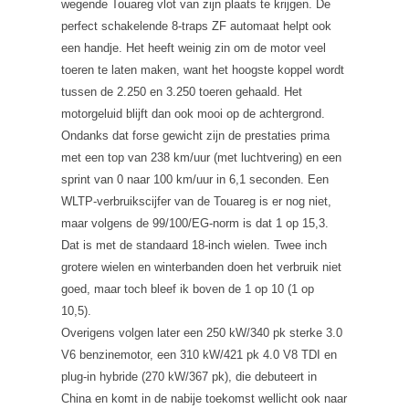
wegende Touareg vlot van zijn plaats te krijgen. De
perfect schakelende 8-traps ZF automaat helpt ook
een handje. Het heeft weinig zin om de motor veel
toeren te laten maken, want het hoogste koppel wordt
tussen de 2.250 en 3.250 toeren gehaald. Het
motorgeluid blijft dan ook mooi op de achtergrond.
Ondanks dat forse gewicht zijn de prestaties prima
met een top van 238 km/uur (met luchtvering) en een
sprint van 0 naar 100 km/uur in 6,1 seconden. Een
WLTP-verbruikscijfer van de Touareg is er nog niet,
maar volgens de 99/100/EG-norm is dat 1 op 15,3.
Dat is met de standaard 18-inch wielen. Twee inch
grotere wielen en winterbanden doen het verbruik niet
goed, maar toch bleef ik boven de 1 op 10 (1 op
10,5).
Overigens volgen later een 250 kW/340 pk sterke 3.0
V6 benzinemotor, een 310 kW/421 pk 4.0 V8 TDI en
plug-in hybride (270 kW/367 pk), die debuteert in
China en komt in de nabije toekomst wellicht ook naar