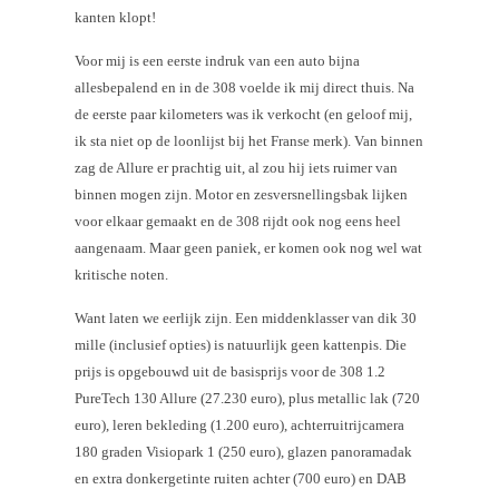
kanten klopt!
Voor mij is een eerste indruk van een auto bijna
allesbepalend en in de 308 voelde ik mij direct thuis. Na
de eerste paar kilometers was ik verkocht (en geloof mij,
ik sta niet op de loonlijst bij het Franse merk). Van binnen
zag de Allure er prachtig uit, al zou hij iets ruimer van
binnen mogen zijn. Motor en zesversnellingsbak lijken
voor elkaar gemaakt en de 308 rijdt ook nog eens heel
aangenaam. Maar geen paniek, er komen ook nog wel wat
kritische noten.
Want laten we eerlijk zijn. Een middenklasser van dik 30
mille (inclusief opties) is natuurlijk geen kattenpis. Die
prijs is opgebouwd uit de basisprijs voor de 308 1.2
PureTech 130 Allure (27.230 euro), plus metallic lak (720
euro), leren bekleding (1.200 euro), achterruitrijcamera
180 graden Visiopark 1 (250 euro), glazen panoramadak
en extra donkergetinte ruiten achter (700 euro) en DAB