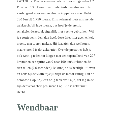
kW/130 pk. Precies evenveel als de door mij gereden 1.2
PureTech 130. Deze driecilinder turbobenzinemotor is
verder goed voor een maximum koppel van maar liefst
230 Nm bij 1.750 toeren. Er is helemaal niets mis met de
trekkracht bij lage toeren, dus hoef je de prettig
schakelende zesbak eigenlijk niet veel te gebruiken. Wil
je sportiever rijden, dan heeft deze driepitter geen enkele
moeite met toeren maken. Hij laat zich dan wel horen,
maar storend is dat zeker niet. Over de prestaties heb je
ook weinig reden tot klagen met een topsnelheid van 207
km/uur en een sprint van 0 naar 100 km/uur binnen de
tien tellen (9,6 seconden). Je kunt je dus heerlijk uitleven
en zelfs bij de vlotte rijstijl blijft de motor zuinig. Dat de
beloofde 1 op 22,2 een brug te ver zou zijn, dat lag in de
lijn der verwachtingen, maar 1 op 17,5 is zeker niet
slecht.
Wendbaar