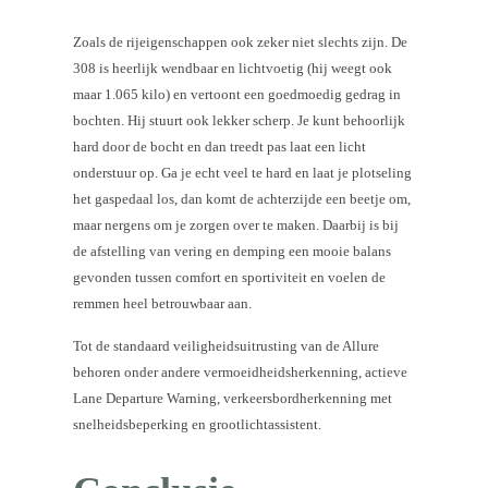
Zoals de rijeigenschappen ook zeker niet slechts zijn. De
308 is heerlijk wendbaar en lichtvoetig (hij weegt ook
maar 1.065 kilo) en vertoont een goedmoedig gedrag in
bochten. Hij stuurt ook lekker scherp. Je kunt behoorlijk
hard door de bocht en dan treedt pas laat een licht
onderstuur op. Ga je echt veel te hard en laat je plotseling
het gaspedaal los, dan komt de achterzijde een beetje om,
maar nergens om je zorgen over te maken. Daarbij is bij
de afstelling van vering en demping een mooie balans
gevonden tussen comfort en sportiviteit en voelen de
remmen heel betrouwbaar aan.
Tot de standaard veiligheidsuitrusting van de Allure
behoren onder andere vermoeidheidsherkenning, actieve
Lane Departure Warning, verkeersbordherkenning met
snelheidsbeperking en grootlichtassistent.