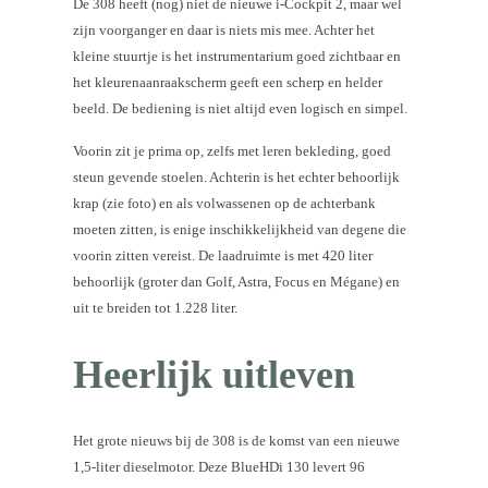
De 308 heeft (nog) niet de nieuwe i-Cockpit 2, maar wel
zijn voorganger en daar is niets mis mee. Achter het
kleine stuurtje is het instrumentarium goed zichtbaar en
het kleurenaanraakscherm geeft een scherp en helder
beeld. De bediening is niet altijd even logisch en simpel.
Voorin zit je prima op, zelfs met leren bekleding, goed
steun gevende stoelen. Achterin is het echter behoorlijk
krap (zie foto) en als volwassenen op de achterbank
moeten zitten, is enige inschikkelijkheid van degene die
voorin zitten vereist. De laadruimte is met 420 liter
behoorlijk (groter dan Golf, Astra, Focus en Mégane) en
uit te breiden tot 1.228 liter.
Heerlijk uitleven
Het grote nieuws bij de 308 is de komst van een nieuwe
1,5-liter dieselmotor. Deze BlueHDi 130 levert 96