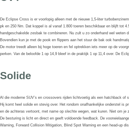
De Eclipse Cross is er voorlopig alleen met de nieuwe 1,5-liter turbobenzinemo
pk en 250 Nm. Dat koppel is al vanaf 1.800 toeren beschikbaar en blijft tot 
handgeschakelde zesbak te combineren. Nu zult u zo onderhand wel weten dat i
Bovendien kun je met de pook en flippers aan het stuur de bak ook handmatig b
De motor treedt alleen bij hoge toeren en fel optrekken iets meer op de voorg
perken. Van de beloofde 1 op 14,9 bleef in de praktijk 1 op 11,4 over. De Ec
Solide
Al die moderne SUV’s en crossovers rijden lichtvoetig als een hatchback of se
Hij komt heel solide en stevig over. Het rondom onafhankelijke onderstel is p
en de achteras vertoont, met name op slechte wegen, wat kuren. Niet om je z
De besturing is licht en direct en geeft voldoende feedback. De voorwielaange
Warning, Forward Collision Mitigation, Blind Spot Warning en een head-up dis