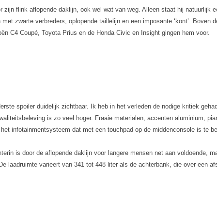
jn flink aflopende daklijn, ook wel wat van weg. Alleen staat hij natuurlijk ee
met zwarte verbreders, oplopende taillelijn en een imposante ‘kont’. Boven de
itroën C4 Coupé, Toyota Prius en de Honda Civic en Insight gingen hem voor.
erste spoiler duidelijk zichtbaar. Ik heb in het verleden de nodige kritiek gehad
aliteitsbeleving is zo veel hoger. Fraaie materialen, accenten aluminium, pia
r het infotainmentsysteem dat met een touchpad op de middenconsole is te be
erin is door de aflopende daklijn voor langere mensen net aan voldoende, maar
 De laadruimte varieert van 341 tot 448 liter als de achterbank, die over een 