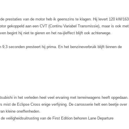
er de prestaties van de motor heb ik geenszins te klagen. Hij levert 120 kW/163
 motor gekoppeld aan een CVT (Continu Variabel Transmissie), maar is ook met
egint hij niet te gieren en het na-ijleffect blijft ook achterwege.
9,3 seconden presteert hij prima. En het benzineverbruik blijft binnen de
tsubishi in het verleden heel veel ervaring met terreinwagens heeft opgedaan.
s mist de Eclipse Cross enige verfijning. De carrosserie helt een beetje over
van kleine oneffenheden.
de veiligheidsuitrusting van de First Edition behoren Lane Departure