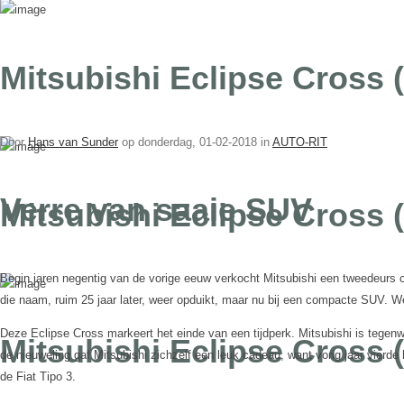
Mitsubishi Eclipse Cross (
Door
Hans van Sunder
op
donderdag, 01-02-2018 in
AUTO-RIT
Verre van saaie SUV
Mitsubishi Eclipse Cross 
Begin jaren negentig van de vorige eeuw verkocht Mitsubishi een tweedeurs
die naam, ruim 25 jaar later, weer opduikt, maar nu bij een compacte SUV. W
Deze Eclipse Cross markeert het einde van een tijdperk. Mitsubishi is tegenw
Mitsubishi Eclipse Cross 
de nieuweling gaf Mitsubishi zichzelf een leuk cadeau, want vorig jaar vier
de Fiat Tipo 3.