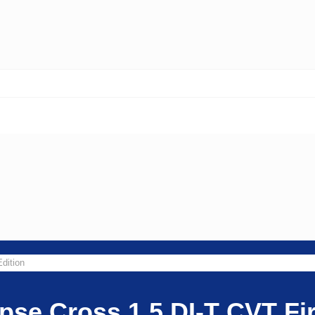
dition
pse Cross 1.5 DI-T CVT Fir