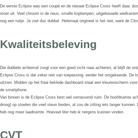
De eerste Eclipse was een coupé en de nieuwe Eclipse Cross heeft daar, door zi
stoer uit. Veel chroom in de neus, smalle koplampen, uitgebouwde wielkasten 
nog een ruitje. Je ziet dus dubbel. Helemaal origineel is het niet, want de C
Kwaliteitsbeleving
Die dubbele achterruit zorgt voor een goed zicht naar achteren, al blijft de ond
Eclipse Cross is dat zeker niet van toepassing, eerder het omgekeerde. De kw
uitzien. Midden op het fraai beklede dashboard staat een kleurenscherm voo
de smartphone.
Van binnen is de Eclipse Cross best wel verrassend ruim. De hoofdruimte acht
droog) op stoelen die veel steun bieden, al zou de zitting iets langer kunnen.
heb nog meer laadruimte. Hoeveel liter heb ik nergens kunnen vinden.
CVT