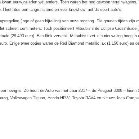
 kwart eeuw geleden wel anders. Toen waren het nog gewoon terreinwagens, W
. Heeft dus een lange historie en veel knowhow met dit soort auto’s.
regeling (lage of geen bijtelling) van onze regering. Die gouden tijden zijn 
et scheelt centimeters. Toch positioneert Mitsubishi de Eclipse Cross duideli
ald (29.490 euro). Een flink verschil. Mitsubishi zet zijn nieuweling hoog in
 euro. Enige twee opties waren de Red Diamond metallic lak (1.150 euro) en d
eer hevig is. Zo hoort de Auto van het Jaar 2017 – de Peugeot 3008 – hieri
 Karoq, Volkswagen Tiguan, Honda HR-V, Toyota RAV4 en nieuwe Jeep Compa