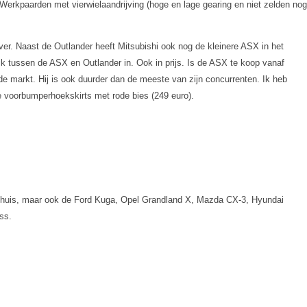
erkpaarden met vierwielaandrijving (hoge en lage gearing en niet zelden nog
over. Naast de Outlander heeft Mitsubishi ook nog de kleinere ASX in het
jk tussen de ASX en Outlander in. Ook in prijs. Is de ASX te koop vanaf
 de markt. Hij is ook duurder dan de meeste van zijn concurrenten. Ik heb
e voorbumperhoekskirts met rode bies (249 euro).
n thuis, maar ook de Ford Kuga, Opel Grandland X, Mazda CX-3, Hyundai
ss.