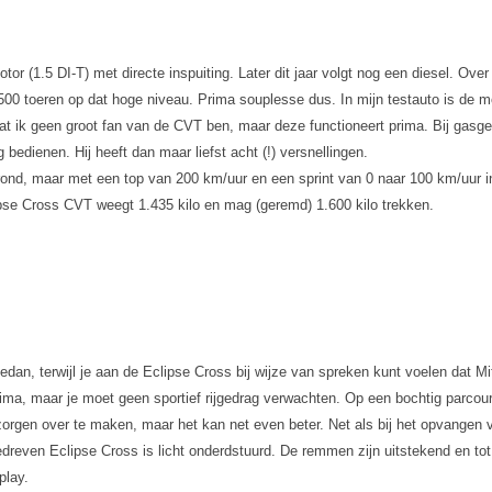
tor (1.5 DI-T) met directe inspuiting. Later dit jaar volgt nog een diesel. Ov
4.500 toeren op dat hoge niveau. Prima souplesse dus. In mijn testauto is de
k geen groot fan van de CVT ben, maar deze functioneert prima. Bij gasgeven b
edienen. Hij heeft dan maar liefst acht (!) versnellingen.
rond, maar met een top van 200 km/uur en een sprint van 0 naar 100 km/uur in 
lipse Cross CVT weegt 1.435 kilo en mag (geremd) 1.600 kilo trekken.
dan, terwijl je aan de Eclipse Cross bij wijze van spreken kunt voelen dat Mi
rima, maar je moet geen sportief rijgedrag verwachten. Op een bochtig parcour
orgen over te maken, maar het kan net even beter. Net als bij het opvangen 
dreven Eclipse Cross is licht onderdstuurd. De remmen zijn uitstekend en tot 
play.