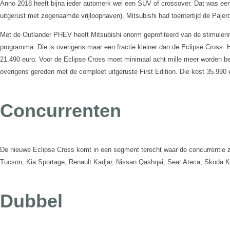
Anno 2018 heeft bijna ieder automerk wel een SUV of crossover. Dat was een
uitgerust met zogenaamde vrijloopnaven). Mitsubishi had toentertijd de Pajero
Met de Outlander PHEV heeft Mitsubishi enorm geprofiteerd van de stimulerings
programma. Die is overigens maar een fractie kleiner dan de Eclipse Cross. H
21.490 euro. Voor de Eclipse Cross moet minimaal acht mille meer worden beta
overigens gereden met de compleet uitgeruste First Edition. Die kost 35.990
Concurrenten
De nieuwe Eclipse Cross komt in een segment terecht waar de concurrentie z
Tucson, Kia Sportage, Renault Kadjar, Nissan Qashqai, Seat Ateca, Skoda
Dubbel