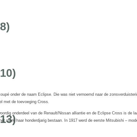
8)
(10)
 coupé onder de naam Eclipse. Die was niet vernoemd naar de zonsverduister
el met de toevoeging Cross.
oordig onderdeel van de Renault/Nissan alliantie en de Eclipse Cross is de la
(13)
de het merk haar honderdjarig bestaan. In 1917 werd de eerste Mitsubishi – m