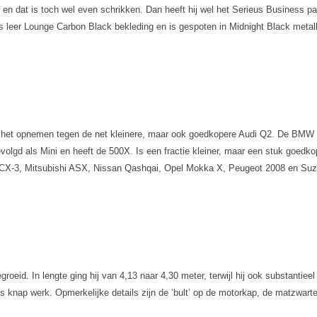
6 en dat is toch wel even schrikken. Dan heeft hij wel het Serieus Business p
rs leer Lounge Carbon Black bekleding en is gespoten in Midnight Black metall
het opnemen tegen de net kleinere, maar ook goedkopere Audi Q2. De BMW X1 i
olgd als Mini en heeft de 500X. Is een fractie kleiner, maar een stuk goedko
CX-3, Mitsubishi ASX, Nissan Qashqai, Opel Mokka X, Peugeot 2008 en Suz
groeid. In lengte ging hij van 4,13 naar 4,30 meter, terwijl hij ook substant
t is knap werk. Opmerkelijke details zijn de ‘bult’ op de motorkap, de matzwar