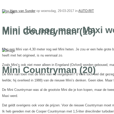
Door
Hans van Sunder
op
woensdag, 29-03-2017 in
AUTO-RIT
Mini die nog meer Maxi w
Mini Countryman (19)
Mag een Mini van 4,30 meter nog wel Mini heten. Je zou er een hele grote
heeft met het origineel, is nu eenmaal zo.
Zoals Mini’s ook niet meer alleen in Engeland (Oxford) worden gebouwd, maa
Mini Countryman (20)
De Mini van toen met de Mini van nu vergelijken? U kent toch wel dat gezegd
leefde; hij overleed in 1988) van de nieuwe Mini’s denken. Geen idee. Maar
De Mini Countryman was al de grootste Mini die je kon kopen, maar de twee
Maxi werd.
Dat geldt overigens ook voor de prijzen. Voor de nieuwe Countryman moet m
Ik heb gereden met de Cooper Countryman met 1,5-liter driecilinder turboben