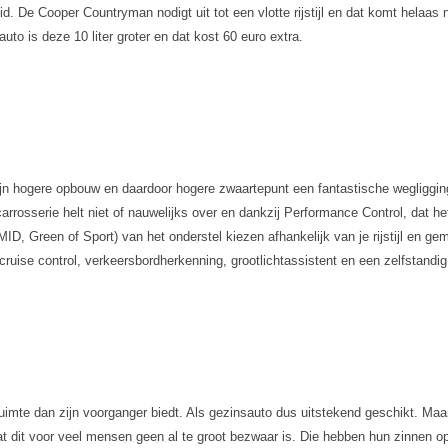
uid. De Cooper Countryman nodigt uit tot een vlotte rijstijl en dat komt helaas 
uto is deze 10 liter groter en dat kost 60 euro extra.
hogere opbouw en daardoor hogere zwaartepunt een fantastische wegligging, die u
rrosserie helt niet of nauwelijks over en dankzij Performance Control, dat he
MID, Green of Sport) van het onderstel kiezen afhankelijk van je rijstijl en
 cruise control, verkeersbordherkenning, grootlichtassistent en een zelfstand
uimte dan zijn voorganger biedt. Als gezinsauto dus uitstekend geschikt. Maa
at dit voor veel mensen geen al te groot bezwaar is. Die hebben hun zinnen op