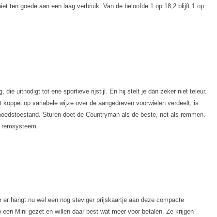
niet ten goede aan een laag verbruik. Van de beloofde 1 op 18,2 blijft 1 op
itnodigt tot ene sportieve rijstijl. En hij stelt je dan zeker niet teleur.
t koppel op variabele wijze over de aangedreven voorwielen verdeelt, is
 gemoedstoestand. Sturen doet de Countryman als de beste, net als remmen.
ig remsysteem.
r er hangt nu wel een nog steviger prijskaartje aan deze compacte
 een Mini gezet en willen daar best wat meer voor betalen. Ze krijgen