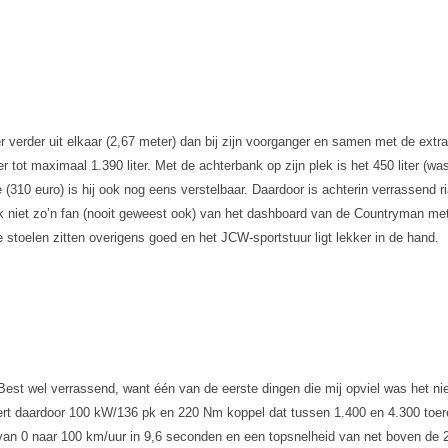
erder uit elkaar (2,67 meter) dan bij zijn voorganger en samen met de extra wa
 tot maximaal 1.390 liter. Met de achterbank op zijn plek is het 450 liter (w
e (310 euro) is hij ook nog eens verstelbaar. Daardoor is achterin verrassend r
 ik niet zo’n fan (nooit geweest ook) van het dashboard van de Countryman me
e stoelen zitten overigens goed en het JCW-sportstuur ligt lekker in de hand.
Best wel verrassend, want één van de eerste dingen die mij opviel was het nie
 levert daardoor 100 kW/136 pk en 220 Nm koppel dat tussen 1.400 en 4.300 toe
tie van 0 naar 100 km/uur in 9,6 seconden en een topsnelheid van net boven de