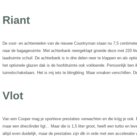
Riant
De voor- en achterwielen van de nieuwe Countryman staan nu 7,5 centimeter v
naar de bagageruimte. Met achterbank neergeklapt groeide deze met 220 liter
laadruimte schuil. De achterbank is in drie delen neer te klappen en als opti
het optionele glazen dak is de hoofdruimte ook voldoende. Persoonlijk ben
tuimelschakelaars. Het is mij iets te blingbling. Maar smaken verschillen. D
Vlot
Van een Cooper mag je sportieve prestaties verwachten en die krijg je ook. 
maar een driecilinder ligt… Maar die is 1,5 liter groot, heeft een turbo en
altijd even duidelijk, maar de prestaties zijn dik in orde met een accelera