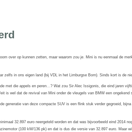
erd
 boom over op kunnen zetten, maar waarom zou je. Mini is nu eenmaal de mer
r zelfs in ons eigen land (bij VDL in het Limburgse Born). Sinds kort is de
e met die appels en peren…? Wat zou Sir Alec Issigonis, die eind jaren vijfti
 feit is wel dat de revival van Mini onder de vleugels van BMW een ongekend 
de generatie van deze compacte SUV is een flink stuk verder gegroeid, bijn
inimaal 32.897 euro neergeteld worden en dat was bijvoorbeeld eind 2014 no
zinemotor (100 kW/136 pk) en dat is dus die versie van 32.897 euro. Maar wil