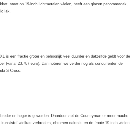
akket, staat op 19-inch lichtmetalen wielen, heeft een glazen panoramadak,
ic lak.
s een fractie groter en behoorlijk veel duurder en datzelfde geldt voor de
per (vanaf 23.787 euro). Dan noteren we verder nog als concurrenten de
uki S-Cross.
ieel breder en hoger is geworden. Daardoor ziet de Countryman er meer macho
te kunststof wielkastverbreders, chromen dakrails en de fraaie 19-inch wielen