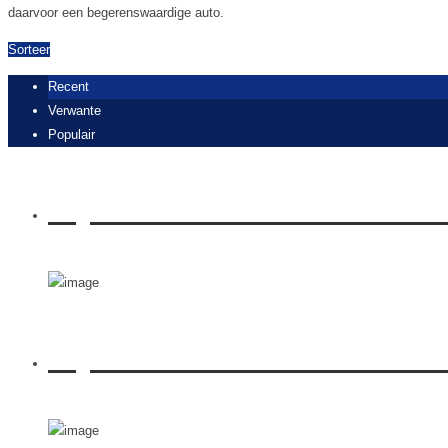
daarvoor een begerenswaardige auto.
Sorteer
Recent
Verwante
Populair
Rijden met Suzuki Vitara 
Rijden met Volvo XC40 T5 