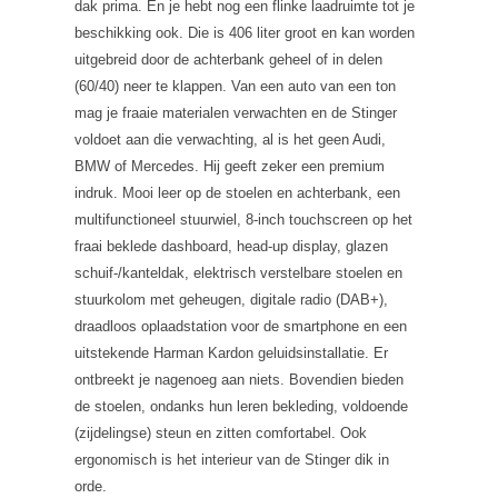
dak prima. En je hebt nog een flinke laadruimte tot je
beschikking ook. Die is 406 liter groot en kan worden
uitgebreid door de achterbank geheel of in delen
(60/40) neer te klappen. Van een auto van een ton
mag je fraaie materialen verwachten en de Stinger
voldoet aan die verwachting, al is het geen Audi,
BMW of Mercedes. Hij geeft zeker een premium
indruk. Mooi leer op de stoelen en achterbank, een
multifunctioneel stuurwiel, 8-inch touchscreen op het
fraai beklede dashboard, head-up display, glazen
schuif-/kanteldak, elektrisch verstelbare stoelen en
stuurkolom met geheugen, digitale radio (DAB+),
draadloos oplaadstation voor de smartphone en een
uitstekende Harman Kardon geluidsinstallatie. Er
ontbreekt je nagenoeg aan niets. Bovendien bieden
de stoelen, ondanks hun leren bekleding, voldoende
(zijdelingse) steun en zitten comfortabel. Ook
ergonomisch is het interieur van de Stinger dik in
orde.