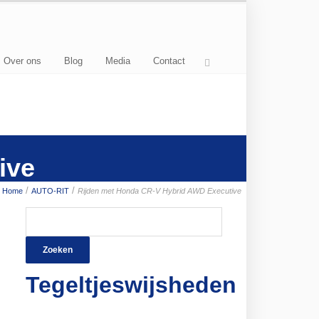
Over ons
Blog
Media
Contact
ive
/
/
Home
AUTO-RIT
Rijden met Honda CR-V Hybrid AWD Executive
Zoeken
naar:
Tegeltjeswijsheden