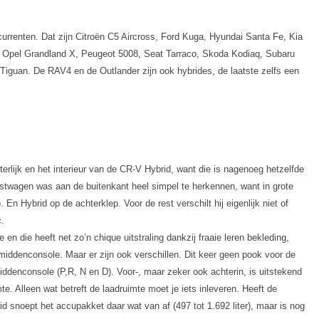
urrenten. Dat zijn Citroën C5 Aircross, Ford Kuga, Hyundai Santa Fe, Kia
, Opel Grandland X, Peugeot 5008, Seat Tarraco, Skoda Kodiaq, Subaru
iguan. De RAV4 en de Outlander zijn ook hybrides, de laatste zelfs een
t uiterlijk en het interieur van de CR-V Hybrid, want die is nagenoeg hetzelfde
stwagen was aan de buitenkant heel simpel te herkennen, want in grote
n Hybrid op de achterklep. Voor de rest verschilt hij eigenlijk niet of
c.
 en die heeft net zo’n chique uitstraling dankzij fraaie leren bekleding,
iddenconsole. Maar er zijn ook verschillen. Dit keer geen pook voor de
denconsole (P,R, N en D). Voor-, maar zeker ook achterin, is uitstekend
e. Alleen wat betreft de laadruimte moet je iets inleveren. Heeft de
id snoept het accupakket daar wat van af (497 tot 1.692 liter), maar is nog