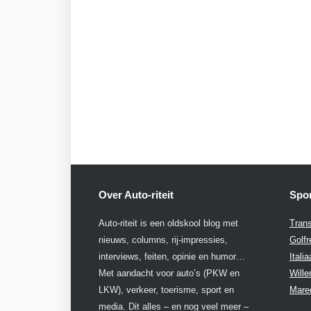
Over Auto-riteit
Spon
Auto-riteit is een oldskool blog met
Trans
nieuws, columns, rij-impressies,
Golfr
interviews, feiten, opinie en humor…
Itali
Met aandacht voor auto’s (PKW en
Will
LKW), verkeer, toerisme, sport en
Mare
media. Dit alles – en nog veel meer –