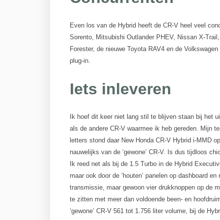
Even los van de Hybrid heeft de CR-V heel veel conc
Sorento, Mitsubishi Outlander PHEV, Nissan X-Trail
Forester, de nieuwe Toyota RAV4 en de Volkswagen T
plug-in.
Iets inleveren
Ik hoef dit keer niet lang stil te blijven staan bij he
als de andere CR-V waarmee ik heb gereden. Mijn te
letters stond daar New Honda CR-V Hybrid i-MMD op. E
nauwelijks van de ‘gewone’ CR-V. Is dus tijdloos chi
Ik reed net als bij de 1.5 Turbo in de Hybrid Executive
maar ook door de ‘houten’ panelen op dashboard en m
transmissie, maar gewoon vier drukknoppen op de mid
te zitten met meer dan voldoende been- en hoofdruimt
‘gewone’ CR-V 561 tot 1.756 liter volume, bij de Hybr