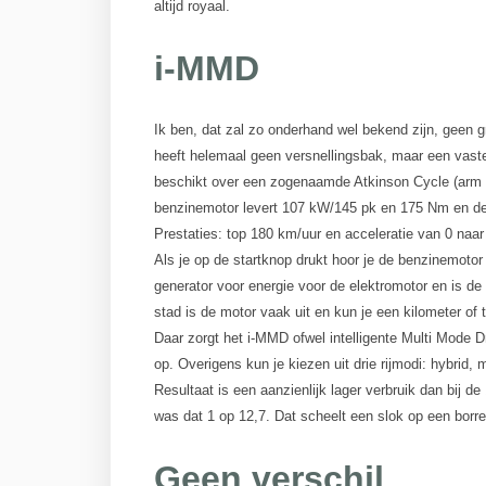
altijd royaal.
i-MMD
Ik ben, dat zal zo onderhand wel bekend zijn, geen g
heeft helemaal geen versnellingsbak, maar een vaste 
beschikt over een zogenaamde Atkinson Cycle (arm m
benzinemotor levert 107 kW/145 pk en 175 Nm en de
Prestaties: top 180 km/uur en acceleratie van 0 naa
Als je op de startknop drukt hoor je de benzinemotor 
generator voor energie voor de elektromotor en is de 
stad is de motor vaak uit en kun je een kilometer of
Daar zorgt het i-MMD ofwel intelligente Multi Mode Dr
op. Overigens kun je kiezen uit drie rijmodi: hybrid, 
Resultaat is een aanzienlijk lager verbruik dan bij d
was dat 1 op 12,7. Dat scheelt een slok op een borre
Geen verschil