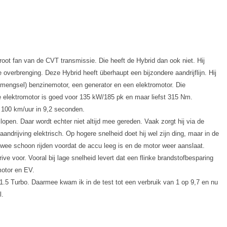
root fan van de CVT transmissie. Die heeft de Hybrid dan ook niet. Hij
overbrenging. Deze Hybrid heeft überhaupt een bijzondere aandrijflijn. Hij
engsel) benzinemotor, een generator en een elektromotor. Die
 elektromotor is goed voor 135 kW/185 pk en maar liefst 315 Nm.
r 100 km/uur in 9,2 seconden.
lopen. Daar wordt echter niet altijd mee gereden. Vaak zorgt hij via de
aandrijving elektrisch. Op hogere snelheid doet hij wel zijn ding, maar in de
 twee schoon rijden voordat de accu leeg is en de motor weer aanslaat.
ive voor. Vooral bij lage snelheid levert dat een flinke brandstofbesparing
motor en EV.
e 1.5 Turbo. Daarmee kwam ik in de test tot een verbruik van 1 op 9,7 en nu
l.