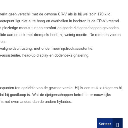
rkt geen verschil met de gewone CR-V als is hij wel zo’n 170 kilo
artepunt ligt niet al te hoog en overhellen in bochten is de CR-V vreemd.
 een plezierige modus tussen comfort en goede rijeigenschappen gevonden.
lide aan en ook met drempels heeft hij weinig moeite. De remmen voelen
ren.
iligheidsuitrusting, met onder meer rijstrookassistentie,
le-assistentie, head-up display en dodehoeksignalering.
unten ten opzichte van de gewone versie. Hij is een stuk zuiniger en hij
dat hij goedkoop is. Wat de rijeigenschappen betreft is er nauwelijks
d is net even anders dan de andere hybrides.
Sorteer