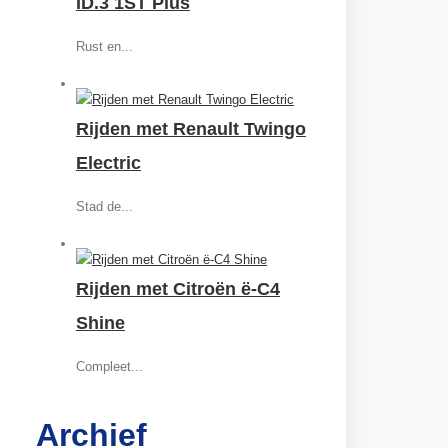
ID.3 1ST Plus
Rust en...
Rijden met Renault Twingo
Electric
Stad de...
Rijden met Citroën ë-C4
Shine
Compleet...
Archief