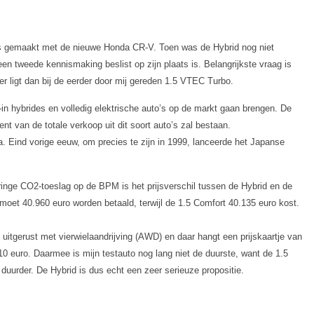
nnis gemaakt met de nieuwe Honda CR-V. Toen was de Hybrid nog niet
een tweede kennismaking beslist op zijn plaats is. Belangrijkste vraag is
er ligt dan bij de eerder door mij gereden 1.5 VTEC Turbo.
in hybrides en volledig elektrische auto’s op de markt gaan brengen. De
t van de totale verkoop uit dit soort auto’s zal bestaan.
. Eind vorige eeuw, om precies te zijn in 1999, lanceerde het Japanse
ringe CO2-toeslag op de BPM is het prijsverschil tussen de Hybrid en de
moet 40.960 euro worden betaald, terwijl de 1.5 Comfort 40.135 euro kost.
uitgerust met vierwielaandrijving (AWD) en daar hangt een prijskaartje van
810 euro. Daarmee is mijn testauto nog lang niet de duurste, want de 1.5
duurder. De Hybrid is dus echt een zeer serieuze propositie.