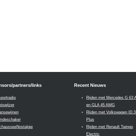
sors/partners/links
Recent Nieuws
portradio
Rijden met Mercedes G 63
eiswijzer
en GLA 45 AMG
aansewijnen
Rijden met Volkswagen ID.
emdeschaker
Plus
chausseeNostalgie
Rijden met Renault Twingo
Electric