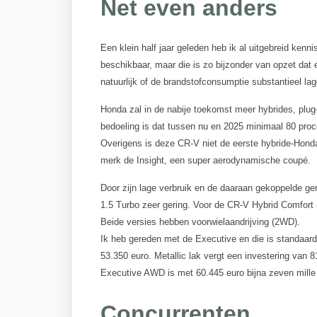
Net even anders
Een klein half jaar geleden heb ik al uitgebreid ke
beschikbaar, maar die is zo bijzonder van opzet dat 
natuurlijk of de brandstofconsumptie substantieel lag
Honda zal in de nabije toekomst meer hybrides, plug-
bedoeling is dat tussen nu en 2025 minimaal 80 procen
Overigens is deze CR-V niet de eerste hybride-Honda
merk de Insight, een super aerodynamische coupé.
Door zijn lage verbruik en de daaraan gekoppelde ge
1.5 Turbo zeer gering. Voor de CR-V Hybrid Comfort 
Beide versies hebben voorwielaandrijving (2WD).
Ik heb gereden met de Executive en die is standaard 
53.350 euro. Metallic lak vergt een investering van 
Executive AWD is met 60.445 euro bijna zeven mille 
Concurrenten