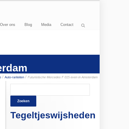
Over ons
Blog
Media
Contact
terdam
/
/
e
Auto-rariteiten
Futuristische Mercedes F 015 even in Amsterdam
Zoeken
naar:
Tegeltjeswijsheden