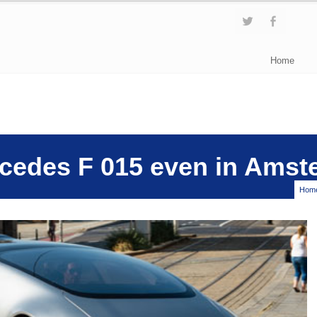
Home
rcedes F 015 even in Ams
Hom