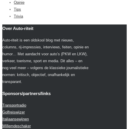
Opinie
Tips
Trivia
Over Auto-riteit
Auto-riteit is een oldskool blog met nieuws,
columns, rij-impressies, interviews, feiten, opinie en
humor… Met aandacht voor auto’s (PKW en LKW),
verkeer, toerisme, sport en media. Dit alles – en
nog veel meer – volgens de klassieke journalistieke
normen: kritisch, objectief, onafhankelijk en
transparant.
Sponsors/partners/links
Transportradio
Golfreiswijzer
Italiaansewijnen
Willemdeschaker