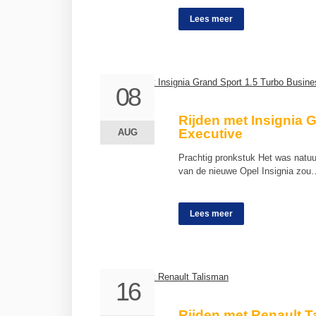
Lees meer
08
08
Rijden met Insignia 
Executive
AUG
AUG
Prachtig pronkstuk Het was natuur
van de nieuwe Opel Insignia zou
Lees meer
16
16
Rijden met Renault T