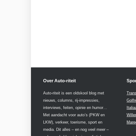
Over Auto-riteit
Spon
Auto-riteit is een oldskool blog met
Trans
nieuws, columns, rij-impressies,
Golfr
interviews, feiten, opinie en humor…
Itali
Met aandacht voor auto’s (PKW en
Will
LKW), verkeer, toerisme, sport en
Mare
media. Dit alles – en nog veel meer –