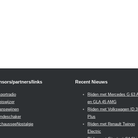
sors/partners/links
Recent Nieuws
portradio
Rijden met Mercedes G 63
eiswijzer
en GLA 45 AMG
aansewijnen
Rijden met Volkswagen ID.
emdeschaker
Plus
chausseeNostalgie
Rijden met Renault Twingo
Electric