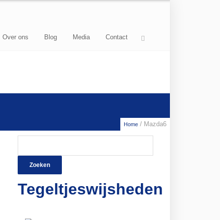
Over ons
Blog
Media
Contact
/ Mazda6
Home
Zoeken
naar:
Tegeltjeswijsheden