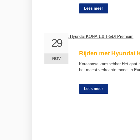
Lees meer
29
29
Rijden met Hyundai 
NOV
NOV
Koreaanse kanshebber Het gaat ha
het meest verkochte model in E
Lees meer