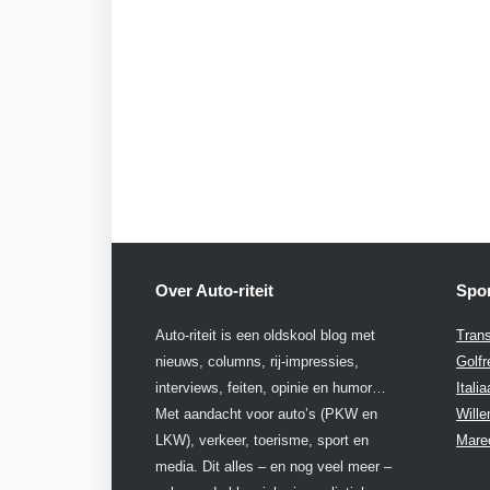
Over Auto-riteit
Spon
Auto-riteit is een oldskool blog met
Trans
nieuws, columns, rij-impressies,
Golfr
interviews, feiten, opinie en humor…
Itali
Met aandacht voor auto’s (PKW en
Will
LKW), verkeer, toerisme, sport en
Mare
media. Dit alles – en nog veel meer –