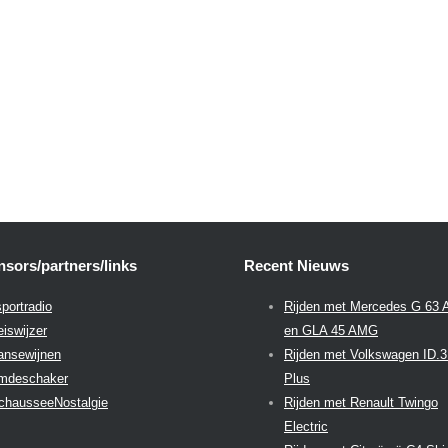
sors/partners/links
Recent Nieuws
portradio
Rijden met Mercedes G 63
eiswijzer
en GLA 45 AMG
aansewijnen
Rijden met Volkswagen ID.
emdeschaker
Plus
chausseeNostalgie
Rijden met Renault Twingo
Electric