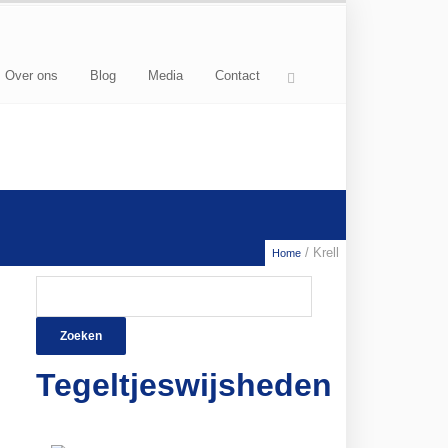
Over ons
Blog
Media
Contact
/ Krell
Home
Zoeken
naar:
Tegeltjeswijsheden