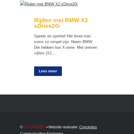
Rijden met BMW X2
sDrive20i
Speels en sportief Het leven kan
soms zo simpel zijn. Neem BMW.
Die hebben hun X-serie. Met oneven
cijfers (X1,…
Lees meer
©
AUTO-RITEIT
• Website realisatie:
Concentus
Communication Engineers