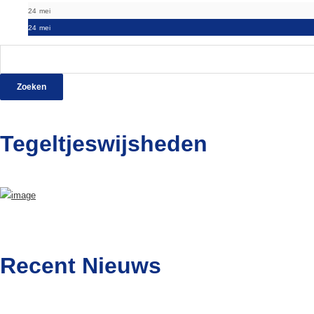
24
mei
24
mei
Zoeken
naar:
Tegeltjeswijsheden
Recent Nieuws