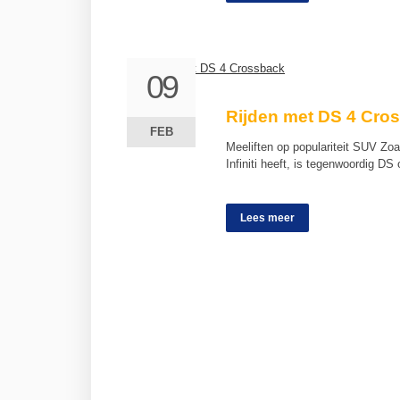
09
09
Rijden met DS 4 Cro
FEB
FEB
Meeliften op populariteit SUV Zo
Infiniti heeft, is tegenwoordig D
Lees meer