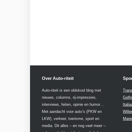
Over Auto-riteit
Spon
Auto-riteit is een oldskool blog met
Trans
nieuws, columns, rij-impressies,
Golfr
interviews, feiten, opinie en humor…
Itali
Met aandacht voor auto’s (PKW en
Will
LKW), verkeer, toerisme, sport en
Mare
media. Dit alles – en nog veel meer –