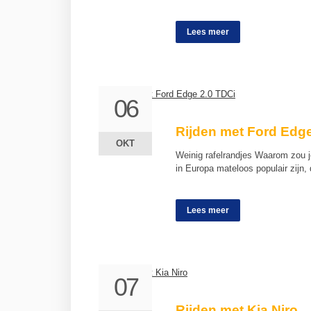
Lees meer
06
06
Rijden met Ford Edge
OKT
OKT
Weinig rafelrandjes Waarom zou j
in Europa mateloos populair zijn,
Lees meer
07
07
Rijden met Kia Niro