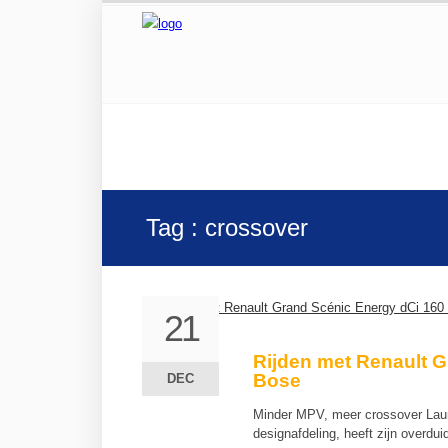
Tag : crossover
21
21
Rijden met Renault 
Bose
DEC
DEC
Minder MPV, meer crossover Laur
designafdeling, heeft zijn overdu