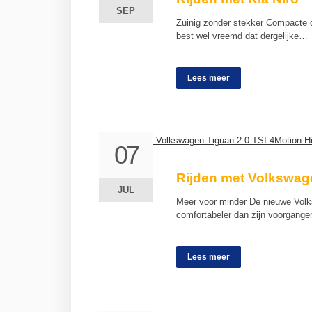
SEP
SEP
Zuinig zonder stekker Compacte cr
best wel vreemd dat dergelijke…
Lees meer
07
07
Rijden met Volkswage
JUL
JUL
Meer voor minder De nieuwe Volksw
comfortabeler dan zijn voorgange
Lees meer