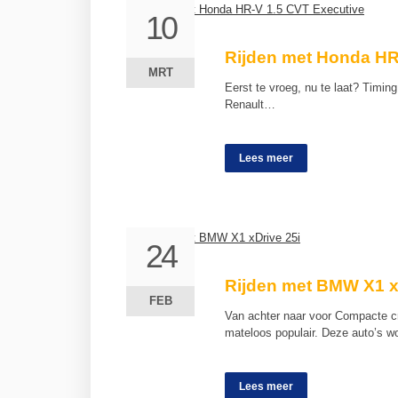
10
10
Rijden met Honda HR
MRT
MRT
Eerst te vroeg, nu te laat? Timing
Renault…
Lees meer
24
24
Rijden met BMW X1 x
FEB
FEB
Van achter naar voor Compacte cr
mateloos populair. Deze auto’s 
Lees meer