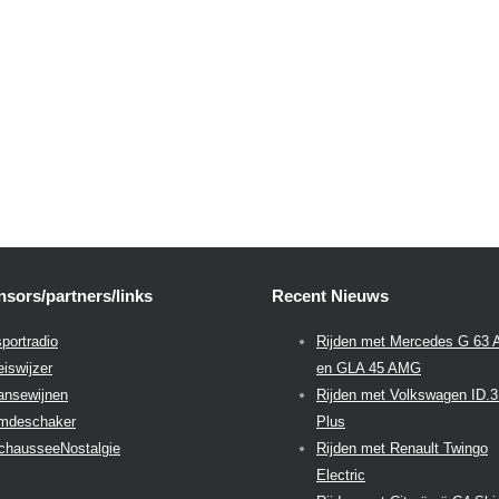
sors/partners/links
Recent Nieuws
portradio
Rijden met Mercedes G 63
eiswijzer
en GLA 45 AMG
aansewijnen
Rijden met Volkswagen ID.
emdeschaker
Plus
chausseeNostalgie
Rijden met Renault Twingo
Electric