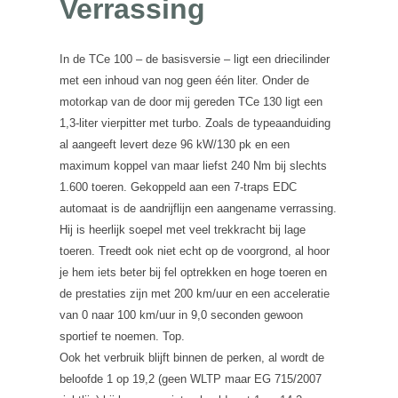
Verrassing
In de TCe 100 – de basisversie – ligt een driecilinder
met een inhoud van nog geen één liter. Onder de
motorkap van de door mij gereden TCe 130 ligt een
1,3-liter vierpitter met turbo. Zoals de typeaanduiding
al aangeeft levert deze 96 kW/130 pk en een
maximum koppel van maar liefst 240 Nm bij slechts
1.600 toeren. Gekoppeld aan een 7-traps EDC
automaat is de aandrijflijn een aangename verrassing.
Hij is heerlijk soepel met veel trekkracht bij lage
toeren. Treedt ook niet echt op de voorgrond, al hoor
je hem iets beter bij fel optrekken en hoge toeren en
de prestaties zijn met 200 km/uur en een acceleratie
van 0 naar 100 km/uur in 9,0 seconden gewoon
sportief te noemen. Top.
Ook het verbruik blijft binnen de perken, al wordt de
beloofde 1 op 19,2 (geen WLTP maar EG 715/2007