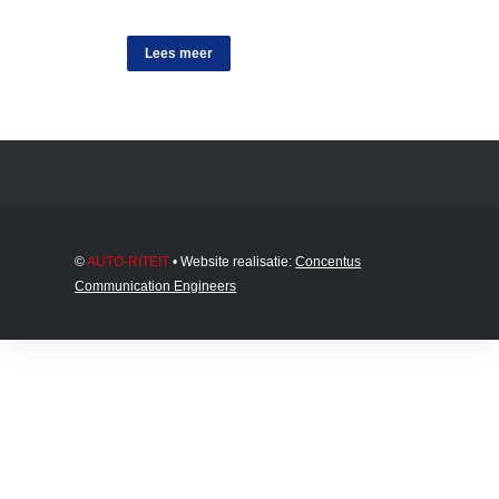
Lees meer
©
AUTO-RITEIT
• Website realisatie:
Concentus
Communication Engineers