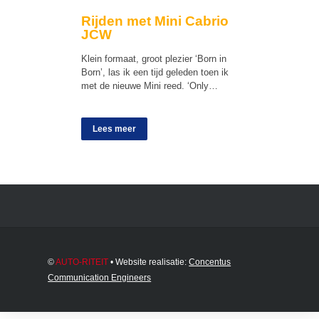
Rijden met Mini Cabrio
JCW
Klein formaat, groot plezier ‘Born in
Born’, las ik een tijd geleden toen ik
met de nieuwe Mini reed. ‘Only…
Lees meer
©
AUTO-RITEIT
• Website realisatie:
Concentus
Communication Engineers