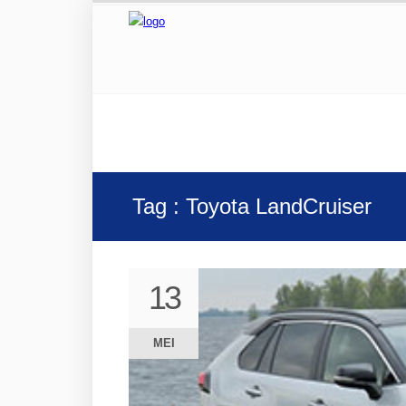
Tag : Toyota LandCruiser
13
13
MEI
MEI