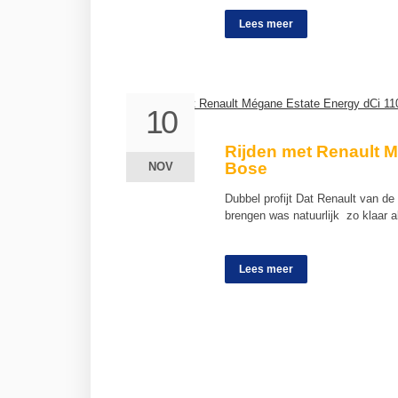
Lees meer
10
10
Rijden met Renault 
Bose
NOV
NOV
Dubbel profijt Dat Renault van d
brengen was natuurlijk zo klaar 
Lees meer