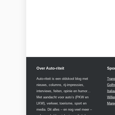
Over Auto-riteit
Spon
Auto-riteit is een oldskool blog met
Trans
nieuws, columns, rij-impressies,
Golfr
interviews, feiten, opinie en humor…
Itali
Met aandacht voor auto’s (PKW en
Will
LKW), verkeer, toerisme, sport en
Mare
media. Dit alles – en nog veel meer –