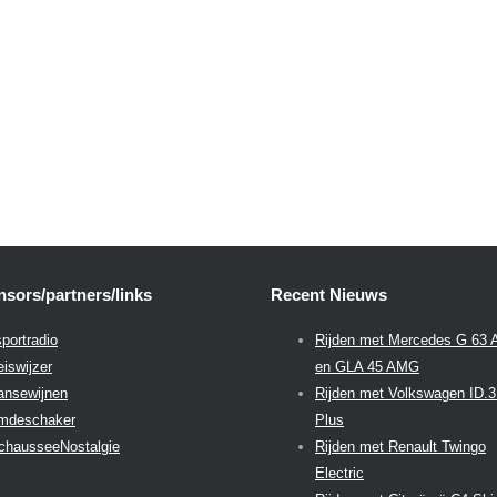
sors/partners/links
Recent Nieuws
portradio
Rijden met Mercedes G 63
eiswijzer
en GLA 45 AMG
aansewijnen
Rijden met Volkswagen ID.
emdeschaker
Plus
chausseeNostalgie
Rijden met Renault Twingo
Electric