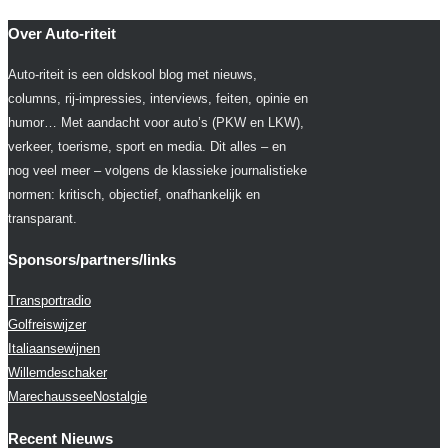
Over Auto-riteit
Auto-riteit is een oldskool blog met nieuws,
columns, rij-impressies, interviews, feiten, opinie en
humor… Met aandacht voor auto’s (PKW en LKW),
verkeer, toerisme, sport en media. Dit alles – en
nog veel meer – volgens de klassieke journalistieke
normen: kritisch, objectief, onafhankelijk en
transparant.
Sponsors/partners/links
Transportradio
Golfreiswijzer
Italiaansewijnen
Willemdeschaker
MarechausseeNostalgie
Recent Nieuws